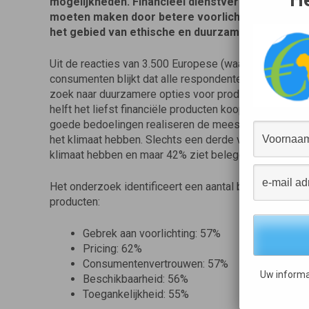
mogelijkheden. Financieel dienstverleners zoude
moeten maken door betere voorlichting te bieden
het gebied van ethische en duurzame financiële 
Uit de reacties van 3.500 Europese (waaronder 500 N
consumenten blijkt dat alle respondenten duurzamer w
zoek naar duurzamere opties voor producten en dienst
helft het liefst financiële producten koopt van aanbi
goede bedoelingen realiseren de meeste consumenten 
het klimaat hebben. Slechts een derde van de mensen 
klimaat hebben en maar 42% ziet beleggen als een opt
Het onderzoek identificeert een aantal belangrijke ba
producten:
Gebrek aan voorlichting: 57%
Pricing: 62%
Consumentenvertrouwen: 57%
Uw informa
Beschikbaarheid: 56%
Toegankelijkheid: 55%