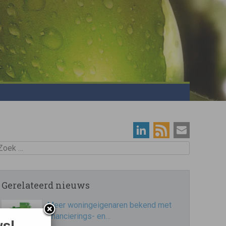
oek
Gerelateerd nieuws
Meer woningeigenaren bekend met
financierings- en…
ws!