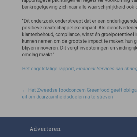
rapportageverplichtingen en regels ter voorkoming va
bankregelgeving zich naar alle waarschijnlijkheid ook
“Dit onderzoek onderstreept dat er een onderliggende
positieve maatschappelijke impact. Als dienstverlen
klantenbehoud, compliance, winst én groeipotentieel in
kunnen nemen om de grootste impact te maken: hun g
blijven innoveren. Dit vergt investeringen en vindingri
omslag maakt.”
Het engelstalige rapport,
Financial Services can chan
Post
←
Het Zweedse foodconcern Greenfood geeft obliga
navigatie
uit om duurzaamheidsdoelen na te streven
Adverteren