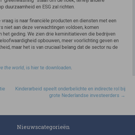
n “greenwashing” staan om de hoek, terwijl andere
 op duurzaamheid en ESG zal richten.
 vraag is naar financiële producten en diensten met een
ers niet aan deze verwachtingen voldoen, komen
 het geding. We zien drie kerninitiatieven die bedrijven
eloofwaardigheid opbouwen, meer voorlichting geven en
jkheid, maar het is van cruciaal belang dat de sector nu de
ge the world
, is hier te downloaden
.
tie
Kinderarbeid speelt onderbelichte en indirecte rol bij
grote Nederlandse investeerders
→
Nieuwscategorieën