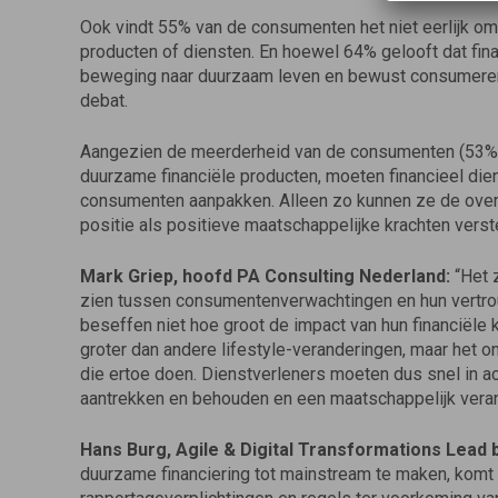
Ook vindt 55% van de consumenten het niet eerlijk om
producten of diensten. En hoewel 64% gelooft dat finan
beweging naar duurzaam leven en bewust consumeren,
debat.
Aangezien de meerderheid van de consumenten (53%) 
duurzame financiële producten, moeten financieel die
consumenten aanpakken. Alleen zo kunnen ze de overst
positie als positieve maatschappelijke krachten verst
Mark Griep, hoofd PA Consulting Nederland:
“Het z
zien tussen consumentenverwachtingen en hun vertro
beseffen niet hoe groot de impact van hun financiële 
groter dan andere lifestyle-veranderingen, maar het 
die ertoe doen. Dienstverleners moeten dus snel in 
aantrekken en behouden en een maatschappelijk veran
Hans Burg, Agile & Digital Transformations Lead b
duurzame financiering tot mainstream te maken, komt n