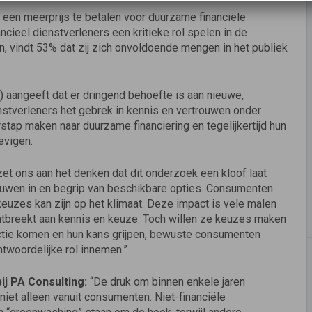
 een meerprijs te betalen voor duurzame financiële
cieel dienstverleners een kritieke rol spelen in de
 vindt 53% dat zij zich onvoldoende mengen in het publiek
aangeeft dat er dringend behoefte is aan nieuwe,
nstverleners het gebrek in kennis en vertrouwen onder
ap maken naar duurzame financiering en tegelijkertijd hun
evigen.
et ons aan het denken dat dit onderzoek een kloof laat
uwen in en begrip van beschikbare opties. Consumenten
keuzes kan zijn op het klimaat. Deze impact is vele malen
ontbreekt aan kennis en keuze. Toch willen ze keuzes maken
actie komen en hun kans grijpen, bewuste consumenten
twoordelijke rol innemen.”
ij PA Consulting:
“De druk om binnen enkele jaren
iet alleen vanuit consumenten. Niet-financiële