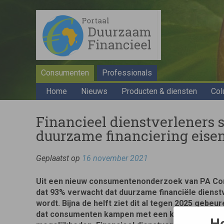
Consumenten
Professionals
Home
Nieuws
Producten & diensten
Col
Financieel dienstverleners 
duurzame financiering eise
Geplaatst op
16 november 2021
Uit een nieuw consumentenonderzoek van PA Consu
dat 93% verwacht dat duurzame financiële dienst
wordt. Bijna de helft ziet dit al tegen 2025 gebeur
dat consumenten kampen met een kenniskloof wa
He