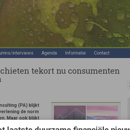
umns/interviews
Agenda
Informatie
Contact
schieten tekort nu consumenten
n
Z
lting (PA) blijkt
verlening de norm
en. Maar ook blijkt
t betreft de
t laatste duurzame financiële nieu