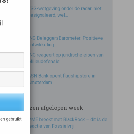
ESG-wetgeving onder de radar: niet
gesignaleerd, wel…
l
ING BeleggersBarometer: Positieve
ontwikkeling…
ING reageert op juridische eisen van
Milieudefensie:…
ASN Bank opent flagshipstore in
Amsterdam
Meest gelezen afgelopen week
en gebruikt
PME breekt met BlackRock – dit is de
reactie van Fossielvrij