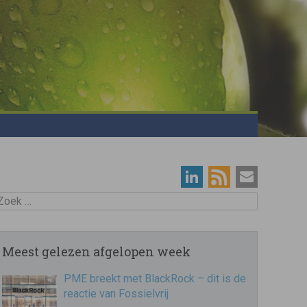
oek
Meest gelezen afgelopen week
PME breekt met BlackRock – dit is de
reactie van Fossielvrij