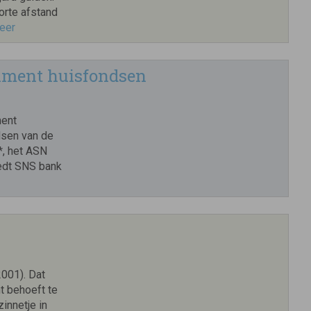
orte afstand
eer
timent huisfondsen
ment
dsen van de
, het ASN
edt SNS bank
2001). Dat
t behoeft te
innetje in