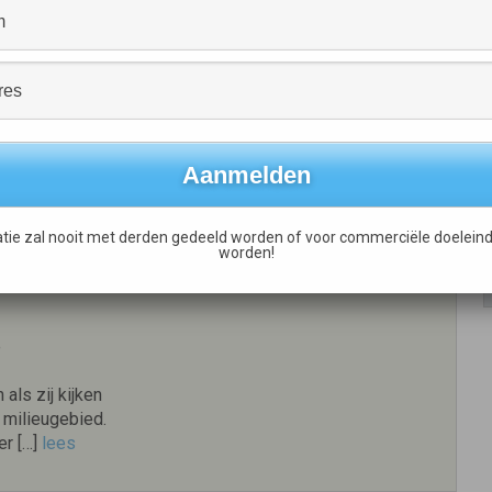
Investors are
n Maitland The
oing pretty
[…]
lees meer
tie zal nooit met derden gedeeld worden of voor commerciële doeleind
worden!
iden door voornemens bedrijven
e
 als zij kijken
 milieugebied.
er […]
lees