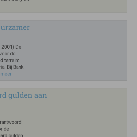
uurzamer
i 2001) De
 voor de
 terrein:
a. Bij Bank
 meer
ard gulden aan
erantwoord
or de
jard gulden.