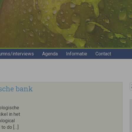
umns/interviews
Agenda
Informatie
Contact
Z
ische bank
ologische
kel in het
logical
 to do […]