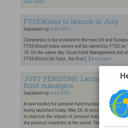
lees meer
FTSE4Good to launch in July
Geplaatst op
4 juli 2001
Companies to be included in the new UK and Europe
FTSE4Good index series will be named by FTSE on 
10. On the same day Close Fund Management will al
FTSE4Good UK Fund , the first […]
lees meer
He
JUST PENSIONS: Launch of cuttin
fund managers
Geplaatst op
4 juli 2001
A new toolkit for pension fund trustees and fund ma
being launched today, May 26, to provide essential 
to improve the impact of pension fund investment o
the poorest countries in the world. The […]
lees meer