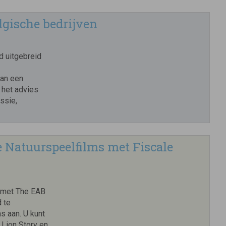
lgische bedrijven
d uitgebreid
van een
 het advies
ssie,
 Natuurspeelfilms met Fiscale
 met The EAB
 te
s aan. U kunt
 Lion Story en