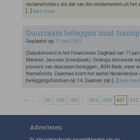
reclamefolders als dat van die rendementen uit het v
[…]
lees meer
Duurzaam beleggen mist transp
Geplaatst op
11 juni 2001
(Gepubliceerd in het Financieele Dagblad van 11 jun
Marleen Janssen Groesbeek). Onlangs lanceerde ee
pioniers van duurzaam beleggen , ASN Bank, weer e
themafonds. Daarmee komt het aantal Nederlandse
beleggingsfondsen op 14. Daarvan zijn […]
lees mee
«
‹
...
50
100
150
...
629
630
631
632
Adverteren
Er zijn ruimschoots mogelijkheden om op