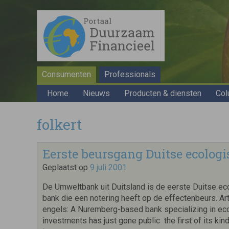
Consumenten
Professionals
Home
Nieuws
Producten & diensten
Col
folkert
Eerste beursgang Duitse ecolog
Geplaatst op
9 juli 2001
De Umweltbank uit Duitsland is de eerste Duitse ec
bank die een notering heeft op de effectenbeurs. Arti
engels: A Nuremberg-based bank specializing in eco
investments has just gone public  the first of its kind