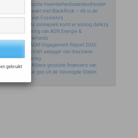
strategische meerderheidsaandeelhouder
PME breekt met BlackRock – dit is de
reactie van Fossielvrij
Brabants zonnepark komt er alsnog dankzij
financiering van ASN Energie &
Innovatiefonds
VBDO AGM Engagement Report 2026:
dialoog blijft aanjager van duurzame
verandering
ING en Allianz grootste financiers van
en gebruikt
vloeibaar gas uit de Verenigde Staten