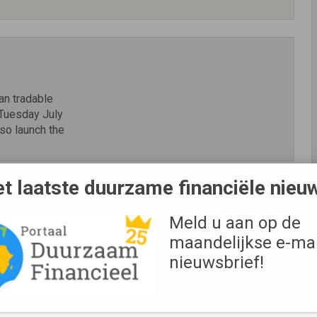
an tradable
Tuesday July
so launch the
t laatste duurzame financiële nieu
g-edge toolkit for trustees and
Meld u aan op de
maandelijkse e-mai
nagers is
nieuwsbrief!
advice on how
n people in