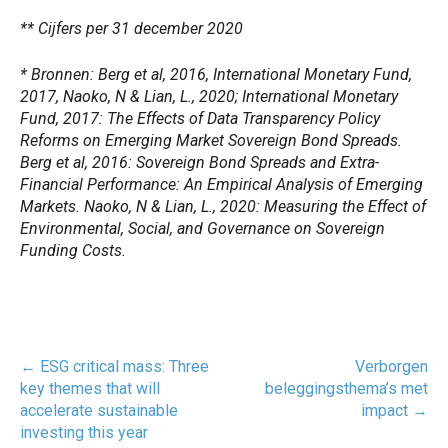
** Cijfers per 31 december 2020
* Bronnen: Berg et al, 2016, International Monetary Fund,
2017, Naoko, N & Lian, L., 2020; International Monetary
Fund, 2017: The Effects of Data Transparency Policy
Reforms on Emerging Market Sovereign Bond Spreads.
Berg et al, 2016: Sovereign Bond Spreads and Extra-
Financial Performance: An Empirical Analysis of Emerging
Markets. Naoko, N & Lian, L., 2020: Measuring the Effect of
Environmental, Social, and Governance on Sovereign
Funding Costs.
Post
←
ESG critical mass: Three
Verborgen
navigatie
key themes that will
beleggingsthema’s met
accelerate sustainable
impact
→
investing this year