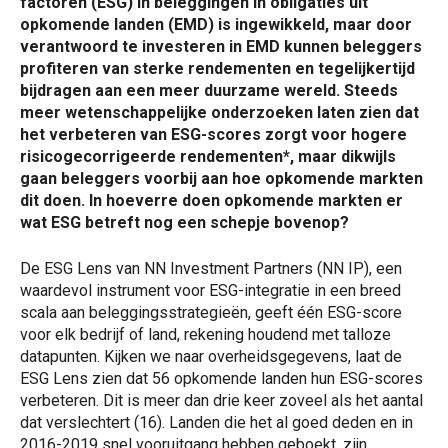
factoren (ESG) in beleggingen in obligaties uit
opkomende landen (EMD) is ingewikkeld, maar door
verantwoord te investeren in EMD kunnen beleggers
profiteren van sterke rendementen en tegelijkertijd
bijdragen aan een meer duurzame wereld. Steeds
meer wetenschappelijke onderzoeken laten zien dat
het verbeteren van ESG-scores zorgt voor hogere
risicogecorrigeerde rendementen*, maar dikwijls
gaan beleggers voorbij aan hoe opkomende markten
dit doen. In hoeverre doen opkomende markten er
wat ESG betreft nog een schepje bovenop?
De ESG Lens van NN Investment Partners (NN IP), een
waardevol instrument voor ESG-integratie in een breed
scala aan beleggingsstrategieën, geeft één ESG-score
voor elk bedrijf of land, rekening houdend met talloze
datapunten. Kijken we naar overheidsgegevens, laat de
ESG Lens zien dat 56 opkomende landen hun ESG-scores
verbeteren. Dit is meer dan drie keer zoveel als het aantal
dat verslechtert (16). Landen die het al goed deden en in
2016-2019 snel vooruitgang hebben geboekt, zijn