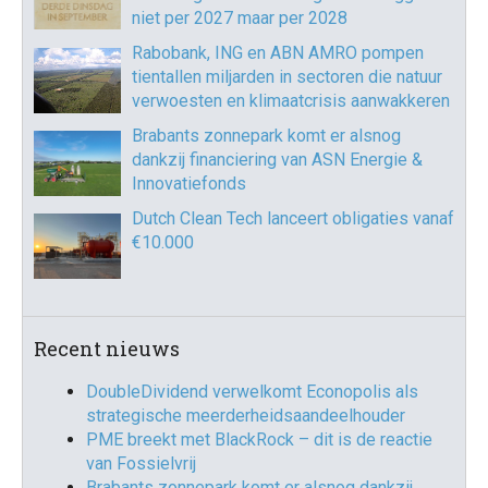
niet per 2027 maar per 2028
Rabobank, ING en ABN AMRO pompen
tientallen miljarden in sectoren die natuur
verwoesten en klimaatcrisis aanwakkeren
Brabants zonnepark komt er alsnog
dankzij financiering van ASN Energie &
Innovatiefonds
Dutch Clean Tech lanceert obligaties vanaf
€10.000
Recent nieuws
DoubleDividend verwelkomt Econopolis als
strategische meerderheidsaandeelhouder
PME breekt met BlackRock – dit is de reactie
van Fossielvrij
Brabants zonnepark komt er alsnog dankzij