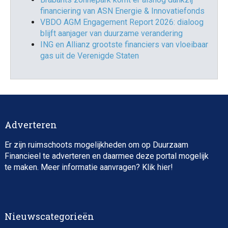
financiering van ASN Energie & Innovatiefonds
VBDO AGM Engagement Report 2026: dialoog
blijft aanjager van duurzame verandering
ING en Allianz grootste financiers van vloeibaar
gas uit de Verenigde Staten
Adverteren
Er zijn ruimschoots mogelijkheden om op Duurzaam
Financieel te adverteren en daarmee deze portal mogelijk
te maken. Meer informatie aanvragen? Klik
hier
!
Nieuwscategorieën