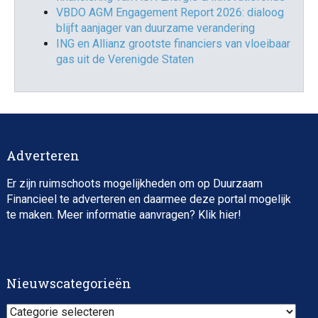
VBDO AGM Engagement Report 2026: dialoog
blijft aanjager van duurzame verandering
ING en Allianz grootste financiers van vloeibaar
gas uit de Verenigde Staten
Adverteren
Er zijn ruimschoots mogelijkheden om op Duurzaam
Financieel te adverteren en daarmee deze portal mogelijk
te maken. Meer informatie aanvragen? Klik
hier
!
Nieuwscategorieën
Nieuwscategorieën