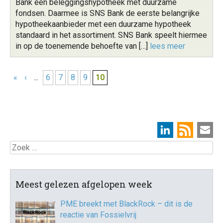
Bank een beleggingshypotheek met duurzame
fondsen. Daarmee is SNS Bank de eerste belangrijke
hypotheekaanbieder met een duurzame hypotheek
standaard in het assortiment. SNS Bank speelt hiermee
in op de toenemende behoefte van […]
lees meer
«
‹
...
6
7
8
9
10
Zoek
Meest gelezen afgelopen week
PME breekt met BlackRock – dit is de
reactie van Fossielvrij