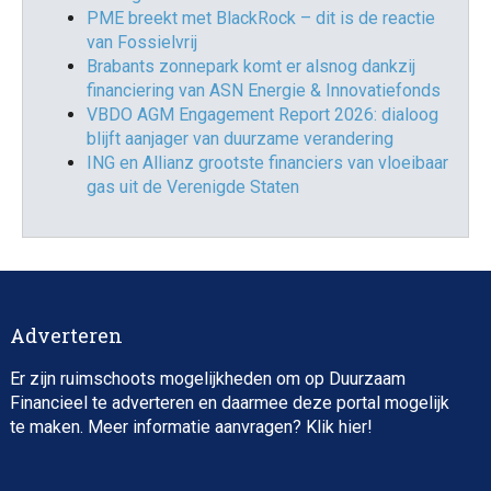
PME breekt met BlackRock – dit is de reactie
van Fossielvrij
Brabants zonnepark komt er alsnog dankzij
financiering van ASN Energie & Innovatiefonds
VBDO AGM Engagement Report 2026: dialoog
blijft aanjager van duurzame verandering
ING en Allianz grootste financiers van vloeibaar
gas uit de Verenigde Staten
Adverteren
Er zijn ruimschoots mogelijkheden om op Duurzaam
Financieel te adverteren en daarmee deze portal mogelijk
te maken. Meer informatie aanvragen? Klik
hier
!