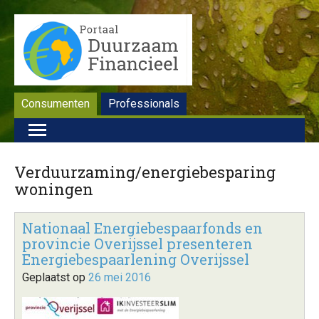
Consumenten
Professionals
Verduurzaming/energiebesparing
woningen
Nationaal Energiebespaarfonds en
provincie Overijssel presenteren
Energiebespaarlening Overijssel
Geplaatst op
26 mei 2016