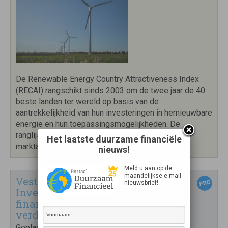
De Renewable Energy Country Attractiveness Index
(RECAI) rangschikt sinds 2003 om de twee jaar de 40
beste landen ter wereld op basis van de
aantrekkelijkheid van hun investeringen in hernieuwbare
energie en hun toepassingsmogelijkheden. De
ranglijsten weerspiegelen beoordelingen van
Het laatste duurzame financiële
marktaantrekkelijkheid […]
lees meer
nieuws!
Meld u aan op de
maandelijkse e-mail
Vesteda en Europese
nieuwsbrief!
Investeringsbank ondertekenen
financieringsovereenkomst voor
verduurzaming
Geplaatst op
21 december 2020