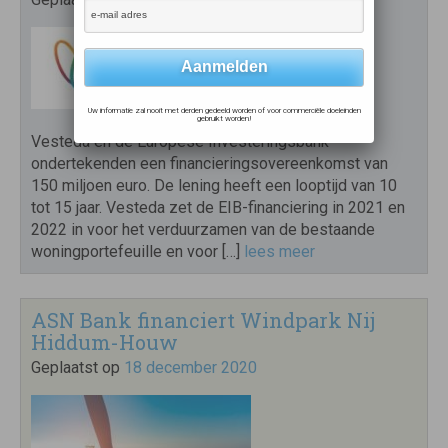
Uw informatie zal nooit met derden gedeeld worden of voor commerciële doeleinden
gebruikt worden!
Vesteda en de Europese Investeringsbank
ondertekenden een financieringsovereenkomst van
150 miljoen euro. De lening heeft een looptijd van 10
tot 15 jaar. Vesteda zet de EIB-financiering in 2021 en
2022 in voor het verduurzamen van de bestaande
woningportefeuille en voor […]
lees meer
ASN Bank financiert Windpark Nij
Hiddum-Houw
Geplaatst op
18 december 2020