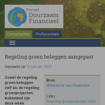
Consumenten
Professionals
Regeling groen beleggen aangepast
Geplaatst op
10 januari 2002
Zowel de regeling
Bron
groen beleggen
Ministerie van Financiën
zelf als de regeling
groenprojecten
Links
buitenland zijn
Regeling groenprojecten 2002
deze week