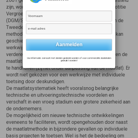
2001 gestelde eisen. De eisen die aan deze kas gesteld
zijn, worden in deze regeling aangescherpt. In de notitie
Vergroenen Regeling groenprojecten
(DGM/SB/20011068954), die in augustus 2001 aan de
Tweede Kamer is gezonden, zijn twee mogelijke
methoden genoemd waarlangs deze aanscherping kan
geschieden maar is in het midden gelaten welke
werkwijze hierbij gevolgd zal worden. Bij de
verdere uitwerking wordt er de voorkeur aan gegeven de
Uw informatie zal nooit met derden gedeeld worden of voor commerciële doeleinden
maatlat systematiek
gebruikt worden!
te handhaven (zij het onder aanpassing van de maatlat). Er
wordt niet gekozen voor een werkwijze met individuele
toetsing door deskundigen.
De maatlatsystematiek heeft vooralsnog belangrijke
technische en uitvoeringstechnische voordelen en
verschaft in een vroeg stadium een grotere zekerheid aan
de ondernemers.
De mogelijkheid om nieuwe technische ontwikkelingen
eveneens te faciliteren, wordt opengehouden door naast
de maatlatmethode in bijzondere gevallen op individuele
basis projecten te toetsen. Wel is het de bedoeling om