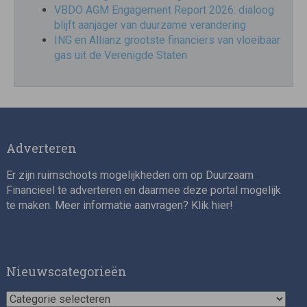
VBDO AGM Engagement Report 2026: dialoog
blijft aanjager van duurzame verandering
ING en Allianz grootste financiers van vloeibaar
gas uit de Verenigde Staten
Adverteren
Er zijn ruimschoots mogelijkheden om op Duurzaam
Financieel te adverteren en daarmee deze portal mogelijk
te maken. Meer informatie aanvragen? Klik
hier
!
Nieuwscategorieën
Nieuwscategorieën