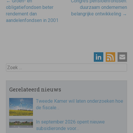
Post
←
Groen- en
Congres pensioenfondsen:
navigatie
obligatiefondsen beter
duurzaam ondernemen
rendement dan
belangrijke ontwikkeling
→
aandelenfondsen in 2001
Zoek
Gerelateerd nieuws
Tweede Kamer wil laten onderzoeken hoe
de fiscale…
In september 2026 opent nieuwe
subsidieronde voor…