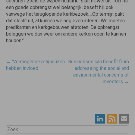
sectoren, zoals de wapenindustrie, sluit hij wel uit. Toch is
een goede opbrengst wel belangrijk, beseft hij, ook
vanwege het teruglopende kerkbezoek. ,,Op termijn pakt
dat slecht uit, al kunnen we nog even interen. We moeten
predikanten en kerkgebouwen afstoten. De opbrengst
beleggen we dan weer om andere kerken open te kunnen
houden.”
Post
←
‘Vermogende religieuzen
Businesses can benefit from
navigatie
hebben invloed ‘
addressing the social and
environmental concerns of
investors
→
Zoek