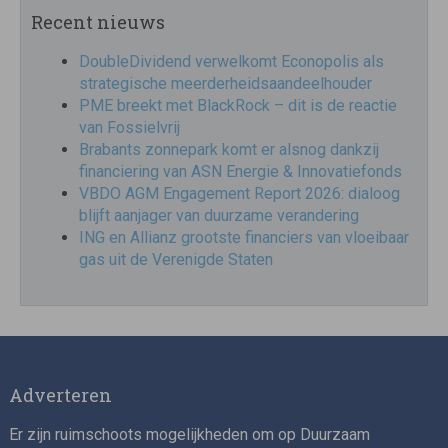
Recent nieuws
DoubleDividend verwelkomt Econopolis als
strategische meerderheidsaandeelhouder
PME breekt met BlackRock – dit is de reactie
van Fossielvrij
Brabants zonnepark komt er alsnog dankzij
financiering van ASN Energie & Innovatiefonds
VBDO AGM Engagement Report 2026: dialoog
blijft aanjager van duurzame verandering
ING en Allianz grootste financiers van vloeibaar
gas uit de Verenigde Staten
Adverteren
Er zijn ruimschoots mogelijkheden om op Duurzaam