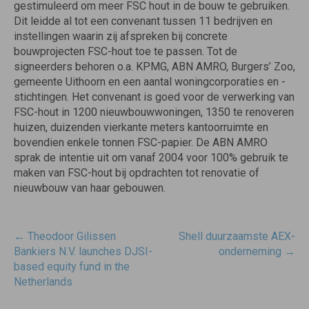
gestimuleerd om meer FSC hout in de bouw te gebruiken.
Dit leidde al tot een convenant tussen 11 bedrijven en
instellingen waarin zij afspreken bij concrete
bouwprojecten FSC-hout toe te passen. Tot de
signeerders behoren o.a. KPMG, ABN AMRO, Burgers’ Zoo,
gemeente Uithoorn en een aantal woningcorporaties en -
stichtingen. Het convenant is goed voor de verwerking van
FSC-hout in 1200 nieuwbouwwoningen, 1350 te renoveren
huizen, duizenden vierkante meters kantoorruimte en
bovendien enkele tonnen FSC-papier. De ABN AMRO
sprak de intentie uit om vanaf 2004 voor 100% gebruik te
maken van FSC-hout bij opdrachten tot renovatie of
nieuwbouw van haar gebouwen.
Post
←
Theodoor Gilissen
Shell duurzaamste AEX-
navigatie
Bankiers N.V. launches DJSI-
onderneming
→
based equity fund in the
Netherlands