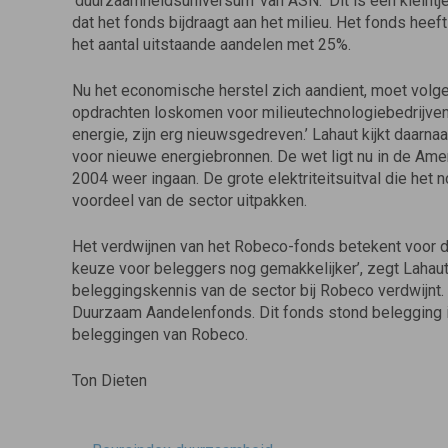
‘duurzaamheidsuniversum’ van ASN. ‘Dit is een kleint
dat het fonds bijdraagt aan het milieu. Het fonds heeft
het aantal uitstaande aandelen met 25%.
Nu het economische herstel zich aandient, moet volg
opdrachten loskomen voor milieutechnologiebedrijven
energie, zijn erg nieuwsgedreven.’ Lahaut kijkt daarn
voor nieuwe energiebronnen. De wet ligt nu in de Ame
2004 weer ingaan. De grote elektriteitsuitval die het
voordeel van de sector uitpakken.
Het verdwijnen van het Robeco-fonds betekent voor 
keuze voor beleggers nog gemakkelijker’, zegt Lahaut 
beleggingskennis van de sector bij Robeco verdwijnt
Duurzaam Aandelenfonds. Dit fonds stond belegging in
beleggingen van Robeco.
Ton Dieten