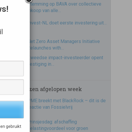
Stemming op BAVA over collectieve
ws!
inkoop van alle…
Invest-NL doet eerste investering uit…
l
Net Zero Asset Managers Initiative
Relaunches with…
Zweedse impact-investeerder opent
vestiging in…
Meest gelezen afgelopen week
PME breekt met BlackRock – dit is de
reactie van Fossielvrij
Prinsjesdag: afschaffing
en gebruikt
belastingvoordeel voor groen