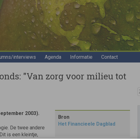
umns/interviews
Agenda
Informatie
Contact
nds: "Van zorg voor milieu tot
Z
 september 2003).
Bron
Het Financieele Dagblad
ogie. De twee andere
t is een kleintje,