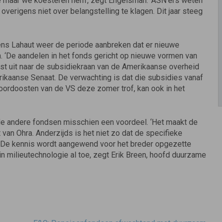
je maar we koesteren hem’, zegt Engelsman. ‘ASN’ers weten
 overigens niet over belangstelling te klagen. Dit jaar steeg
ens Lahaut weer de periode aanbreken dat er nieuwe
. ‘De aandelen in het fonds gericht op nieuwe vormen van
aast uit naar de subsidiekraan van de Amerikaanse overheid
rikaanse Senaat. De verwachting is dat die subsidies vanaf
 noordoosten van de VS deze zomer trof, kan ook in het
de andere fondsen misschien een voordeel. ‘Het maakt de
van Ohra. Anderzijds is het niet zo dat de specifieke
. De kennis wordt aangewend voor het breder opgezette
 milieutechnologie al toe, zegt Erik Breen, hoofd duurzame