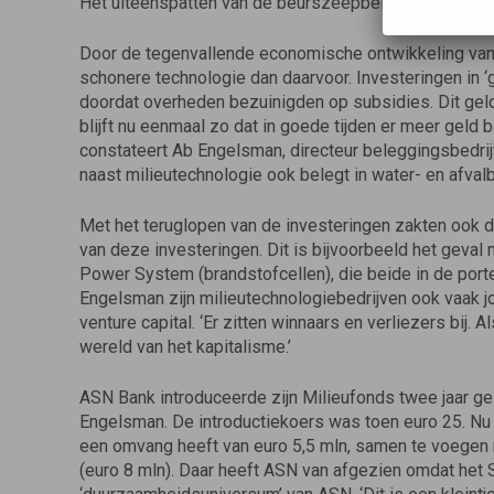
Het uiteenspatten van de beurszeepbel kwam ook vee
Door de tegenvallende economische ontwikkeling van 
schonere technologie dan daarvoor. Investeringen in 
doordat overheden bezuinigden op subsidies. Dit geld
blijft nu eenmaal zo dat in goede tijden er meer geld b
constateert Ab Engelsman, directeur beleggingsbedri
naast milieutechnologie ook belegt in water- en afvalb
Met het teruglopen van de investeringen zakten ook 
van deze investeringen. Dit is bijvoorbeeld het geva
Power System (brandstofcellen), die beide in de port
Engelsman zijn milieutechnologiebedrijven ook vaak 
venture capital. ‘Er zitten winnaars en verliezers bij. 
wereld van het kapitalisme.’
ASN Bank introduceerde zijn Milieufonds twee jaar ge
Engelsman. De introductiekoers was toen euro 25. Nu 
een omvang heeft van euro 5,5 mln, samen te voegen 
(euro 8 mln). Daar heeft ASN van afgezien omdat het 