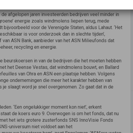
l minder hard aan.
de afgelopen jaren investeerden bedrijven veel minder in
‘groene’ energie zoals windmolens liepen terug, mede
t bijvoorbeeld voor de Verenigde Staten, aldus Lahaut. ‘Het
eschikbaar is voor onderzoek dan in slechte tijden’,
jf van ASN Bank, aanbieder van het ASN Milieufonds dat
eheer, recycling en energie.
de beurskoersen in van de bedrijven die het moeten hebben
l met het Deense Vestas, dat windmolens bouwt, en Ballard
efeuilles van Ohra en ASN een plaatsje hebben. Volgens
jonge ondernemingen die meer het karakter hebben van
Als je slaagt word je snel overgenomen. Zo gaat dat in de
leden. ‘Een ongelukkiger moment kon niet’, erkent
staat de koers euro 9. Overwogen is om het fonds, dat nu
met het iets grotere zusterfonds SNS InnoVisie Fonds
SNS-universum niet voldoet aan het