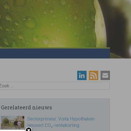
oek
Gerelateerd nieuws
Sectorprimeur: Vista Hypotheken
lanceert CO₂-rentekorting