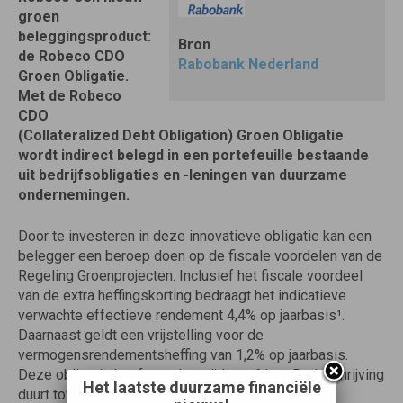
groen
beleggingsproduct:
Bron
de Robeco CDO
Rabobank Nederland
Groen Obligatie.
Met de Robeco
CDO
(Collateralized Debt Obligation) Groen Obligatie
wordt indirect belegd in een portefeuille bestaande
uit bedrijfsobligaties en -leningen van duurzame
ondernemingen.
Door te investeren in deze innovatieve obligatie kan een
belegger een beroep doen op de fiscale voordelen van de
Regeling Groenprojecten. Inclusief het fiscale voordeel
van de extra heffingskorting bedraagt het indicatieve
verwachte effectieve rendement 4,4% op jaarbasis¹.
Daarnaast geldt een vrijstelling voor de
vermogensrendementsheffing van 1,2% op jaarbasis.
Deze obligatie heeft een looptijd van 6 jaar. De inschrijving
Het laatste duurzame financiële
duurt tot uiterlijk 15 oktober 2004, maar kan eerder