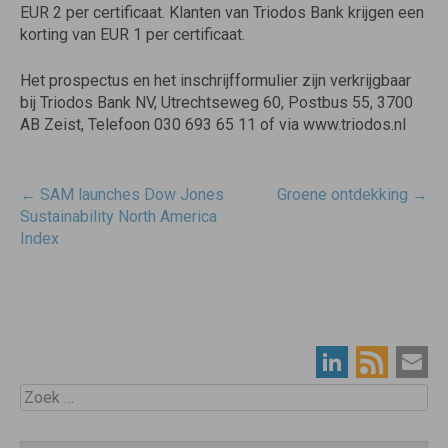
EUR 2 per certificaat. Klanten van Triodos Bank krijgen een
korting van EUR 1 per certificaat.
Het prospectus en het inschrijfformulier zijn verkrijgbaar
bij Triodos Bank NV, Utrechtseweg 60, Postbus 55, 3700
AB Zeist, Telefoon 030 693 65 11 of via www.triodos.nl
Post
←
SAM launches Dow Jones
Groene ontdekking
→
navigatie
Sustainability North America
Index
Zoek