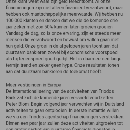
Onze klant weet waar zijn geld terechtkomt. Al onze
financieringen zijn niet alleen financieel verantwoord, maar
hebben ook maatschappelijke meerwaarde. Wij hebben nu
100.000 klanten en denken dat we die de komende drie
jaar zeker met zon 50% kunnen laten groeien groeien.
Vandaag de dag, zo is onze ervaring, zijn er steeds meer
mensen die verantwoord en bewust om willen gaan met
hun geld. Onze groei in de afgelopen jaren toont aan dat
duurzaam bankieren zowel bij economische voorspoed
als bij tegenspoed goed gedijt. Het is daarmee een lange
termijn trend en zeker geen hype. Onze resultaten tonen
aan dat duurzaam bankieren de toekomst heeft.
Meer vestigingen in Europa
De internationalisering van de activiteiten van Triodos
Bank zal zich de komende jaren versneld voortzetten.
Peter Blom: Begin volgend jaar verwachten wij in Duitsland
activiteiten te gaan ontplooien. In eerste instantie willen
we via een Triodos agentschap financieringen verstrekken.
Binnen een paar jaar zullen deze activiteiten uitgroeien tot
een groter pakket van duurzame financiële diensten in