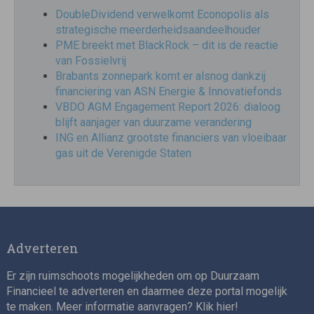
DoubleDividend verwelkomt Econopolis als
strategische meerderheidsaandeelhouder
PME breekt met BlackRock – dit is de reactie
van Fossielvrij
Brabants zonnepark komt er alsnog dankzij
financiering van ASN Energie & Innovatiefonds
VBDO AGM Engagement Report 2026: dialoog
blijft aanjager van duurzame verandering
ING en Allianz grootste financiers van vloeibaar
gas uit de Verenigde Staten
Adverteren
Er zijn ruimschoots mogelijkheden om op Duurzaam
Financieel te adverteren en daarmee deze portal mogelijk
te maken. Meer informatie aanvragen? Klik
hier
!