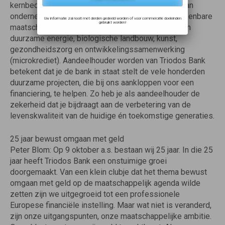
kernbedrijf. Wij verstrekken alleen financieringen aan
ondernemingen en projecten met een duidelijk herkenbare
Uw informatie zal nooit met derden gedeeld worden of voor commerciële doeleinden
gebruikt worden!
maatschappelijke meerwaarde zoals in de sectoren
duurzame energie, biologische landbouw, kunst,
gezondheidszorg en ontwikkelingssamenwerking
(microkrediet). Aandeelhouder worden van Triodos Bank
betekent dat je de bank in staat stelt de vele honderden
duurzame projecten, die bij ons aankloppen voor een
financiering, te helpen. Zo heb je als aandeelhouder de
zekerheid dat je bijdraagt aan de verbetering van de
levenskwaliteit van de huidige én toekomstige generaties.
25 jaar bewust omgaan met geld
Peter Blom: Op 9 oktober a.s. bestaan wij 25 jaar. In die 25
jaar heeft Triodos Bank een onstuimige groei
doorgemaakt. Van een klein clubje dat het thema bewust
omgaan met geld op de maatschappelijk agenda wilde
zetten zijn we uitgegroeid tot een professionele
Europese financiële instelling. Maar wat niet is veranderd,
zijn onze uitgangspunten, onze maatschappelijke ambitie.