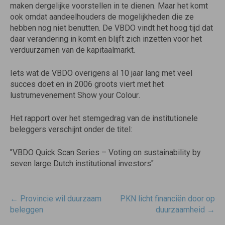
maken dergelijke voorstellen in te dienen. Maar het komt
ook omdat aandeelhouders de mogelijkheden die ze
hebben nog niet benutten. De VBDO vindt het hoog tijd dat
daar verandering in komt en blijft zich inzetten voor het
verduurzamen van de kapitaalmarkt.
Iets wat de VBDO overigens al 10 jaar lang met veel
succes doet en in 2006 groots viert met het
lustrumevenement Show your Colour.
Het rapport over het stemgedrag van de institutionele
beleggers verschijnt onder de titel:
"VBDO Quick Scan Series – Voting on sustainability by
seven large Dutch institutional investors"
Post
←
Provincie wil duurzaam
PKN licht financiën door op
navigatie
beleggen
duurzaamheid
→