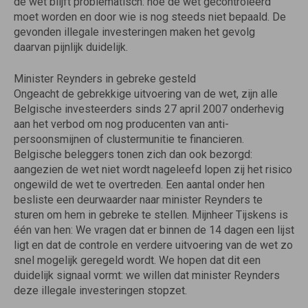
de wet blijft problematisch: hoe de wet gecontroleerd
moet worden en door wie is nog steeds niet bepaald. De
gevonden illegale investeringen maken het gevolg
daarvan pijnlijk duidelijk.
Minister Reynders in gebreke gesteld
Ongeacht de gebrekkige uitvoering van de wet, zijn alle
Belgische investeerders sinds 27 april 2007 onderhevig
aan het verbod om nog producenten van anti-
persoonsmijnen of clustermunitie te financieren.
Belgische beleggers tonen zich dan ook bezorgd:
aangezien de wet niet wordt nageleefd lopen zij het risico
ongewild de wet te overtreden. Een aantal onder hen
besliste een deurwaarder naar minister Reynders te
sturen om hem in gebreke te stellen. Mijnheer Tijskens is
één van hen: We vragen dat er binnen de 14 dagen een lijst
ligt en dat de controle en verdere uitvoering van de wet zo
snel mogelijk geregeld wordt. We hopen dat dit een
duidelijk signaal vormt: we willen dat minister Reynders
deze illegale investeringen stopzet.