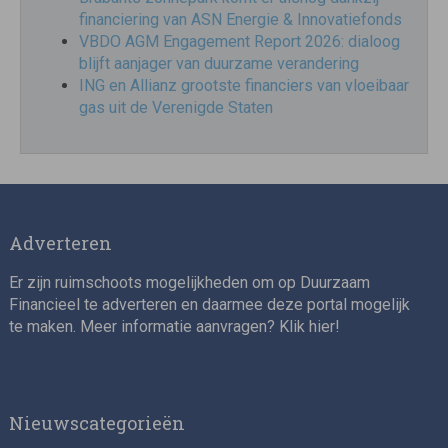
financiering van ASN Energie & Innovatiefonds
VBDO AGM Engagement Report 2026: dialoog
blijft aanjager van duurzame verandering
ING en Allianz grootste financiers van vloeibaar
gas uit de Verenigde Staten
Adverteren
Er zijn ruimschoots mogelijkheden om op Duurzaam
Financieel te adverteren en daarmee deze portal mogelijk
te maken. Meer informatie aanvragen? Klik
hier
!
Nieuwscategorieën