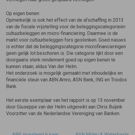
Op eigen benen
Opmerkelijk is ook het effect van de afschaffing in 2013
van de fiscale vrijstelling voor de beleggingscategorieën
cultuurbeleggen en micro-financiering. Daarmee is de
markt voor cultuurbeleggen fors geslonken. Goed nieuws
is echter dat de beleggingscategorie microfinancieringen
geen gelijk lot beschoren is. Die categorie lijkt door een
doorgaans sterk rendement goed op eigen benen te
kunnen staan, aldus Van der Helm.
Het onderzoek is mogelijk gemaakt met inhoudelijke en
financiële steun van ABN Amro, ASN Bank, ING en Triodos
Bank.
Het eerste exemplaar van het rapport is op 13 november
door Giuseppe van der Helm uitgereikt aan Chris Buijink
Voorzitter van de Nederlandse Vereniging van Banken.
Post
←
ABP investeert 6 keer
ASN Milieu & Waterfonds