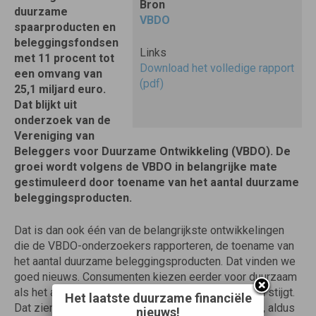
Bron
duurzame
VBDO
spaarproducten en
beleggingsfondsen
Links
met 11 procent tot
Download het volledige rapport
een omvang van
(pdf)
25,1 miljard euro.
Dat blijkt uit
onderzoek van de
Vereniging van
Beleggers voor Duurzame Ontwikkeling (VBDO). De
groei wordt volgens de VBDO in belangrijke mate
gestimuleerd door toename van het aantal duurzame
beleggingsproducten.
Dat is dan ook één van de belangrijkste ontwikkelingen
die de VBDO-onderzoekers rapporteren, de toename van
het aantal duurzame beleggingsproducten. Dat vinden we
goed nieuws. Consumenten kiezen eerder voor duurzaam
als het aanbod van duurzame beleggingsproducten stijgt.
Het laatste duurzame financiële
Dat zien we vertaald in een groeiend marktaandeel, aldus
nieuws!