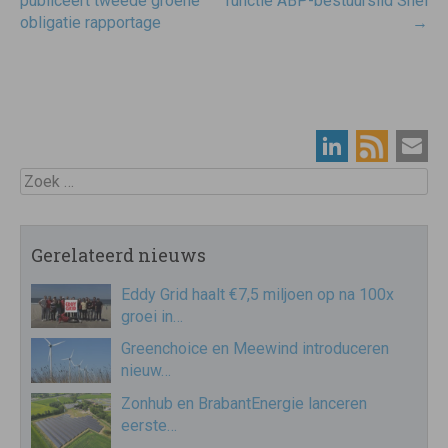
navigatie
publiceert tweede groene
functie ABP-bestuurslid Snel
obligatie rapportage
→
Zoek
Gerelateerd nieuws
Eddy Grid haalt €7,5 miljoen op na 100x
groei in…
Greenchoice en Meewind introduceren
nieuw…
Zonhub en BrabantEnergie lanceren
eerste…