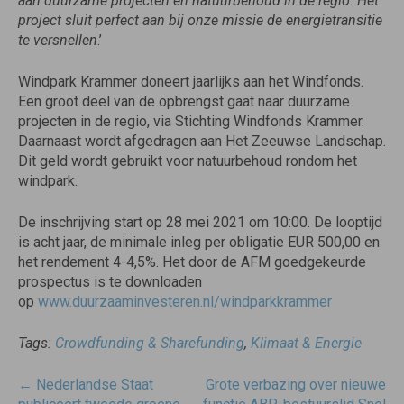
aan duurzame projecten en natuurbehoud in de regio. Het
project sluit perfect aan bij onze missie de energietransitie
te versnellen
.’
Windpark Krammer doneert jaarlijks aan het Windfonds.
Een groot deel van de opbrengst gaat naar duurzame
projecten in de regio, via Stichting Windfonds Krammer.
Daarnaast wordt afgedragen aan Het Zeeuwse Landschap.
Dit geld wordt gebruikt voor natuurbehoud rondom het
windpark.
De inschrijving start op 28 mei 2021 om 10:00. De looptijd
is acht jaar, de minimale inleg per obligatie EUR 500,00 en
het rendement 4-4,5%. Het door de AFM goedgekeurde
prospectus is te downloaden
op
www.duurzaaminvesteren.nl/
windparkkrammer
Tags:
Crowdfunding & Sharefunding
,
Klimaat & Energie
Post
←
Nederlandse Staat
Grote verbazing over nieuwe