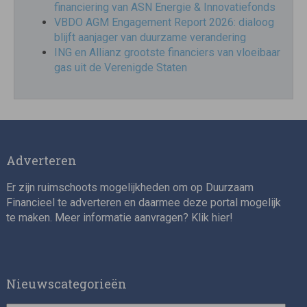
financiering van ASN Energie & Innovatiefonds
VBDO AGM Engagement Report 2026: dialoog
blijft aanjager van duurzame verandering
ING en Allianz grootste financiers van vloeibaar
gas uit de Verenigde Staten
Adverteren
Er zijn ruimschoots mogelijkheden om op Duurzaam
Financieel te adverteren en daarmee deze portal mogelijk
te maken. Meer informatie aanvragen? Klik
hier
!
Nieuwscategorieën