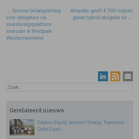
Post
←
Enorme belangstelling
Alliander geeft € 500 miljoen
navigatie
voor obligaties via
green hybrid obligatie uit
→
investeringsplatform
Invesdor in Windpark
Westermeerwind
Zoek
Gerelateerd nieuws
Carbon Equity lanceert Energy Transition
Debt Fund I