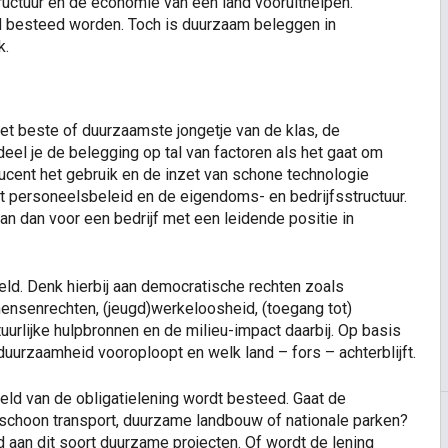
ructuur en de economie van een land vooruithelpen.
d besteed worden. Toch is duurzaam beleggen in
k.
et beste of duurzaamste jongetje van de klas, de
el je de belegging op tal van factoren als het gaat om
ducent het gebruik en de inzet van schone technologie
het personeelsbeleid en de eigendoms- en bedrijfsstructuur.
an dan voor een bedrijf met een leidende positie in
d. Denk hierbij aan democratische rechten zoals
mensenrechten, (jeugd)werkeloosheid, (toegang tot)
urlijke hulpbronnen en de milieu-impact daarbij. Op basis
duurzaamheid vooroploopt en welk land – fors – achterblijft.
eld van de obligatielening wordt besteed. Gaat de
 schoon transport, duurzame landbouw of nationale parken?
aan dit soort duurzame projecten. Of wordt de lening