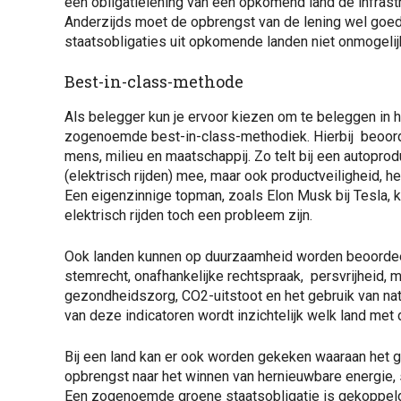
een obligatielening van een opkomend land de infrast
Anderzijds moet de opbrengst van de lening wel goe
staatsobligaties uit opkomende landen niet onmogelij
Best-in-class-methode
Als belegger kun je ervoor kiezen om te beleggen in h
zogenoemde best-in-class-methodiek. Hierbij beoorde
mens, milieu en maatschappij. Zo telt bij een autopro
(elektrisch rijden) mee, maar ook productveiligheid, 
Een eigenzinnige topman, zoals Elon Musk bij Tesla, k
elektrisch rijden toch een probleem zijn.
Ook landen kunnen op duurzaamheid worden beoordeel
stemrecht, onafhankelijke rechtspraak, persvrijheid, 
gezondheidszorg, CO2-uitstoot en het gebruik van natu
van deze indicatoren wordt inzichtelijk welk land met 
Bij een land kan er ook worden gekeken waaraan het g
opbrengst naar het winnen van hernieuwbare energie,
Een zogenoemde groene staatsobligatie is gekoppeld 