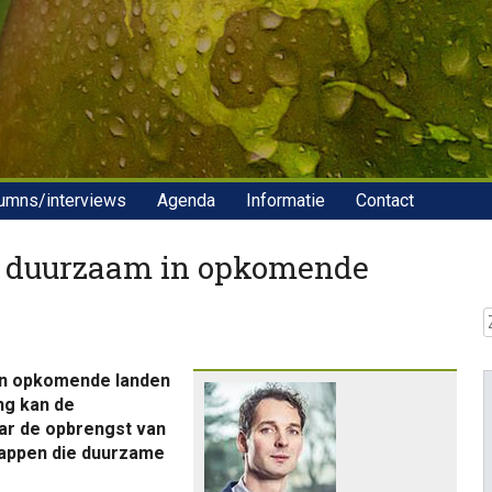
umns/interviews
Agenda
Informatie
Contact
t u duurzaam in opkomende
Z
an opkomende landen
ng kan de
ar de opbrengst van
tappen die duurzame