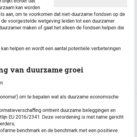
lijkt echter dat
duurzaam kan worden
els aan, om te voorkomen dat niet-duurzame fondsen op de
 de voorgestelde wetgeving leiden tot een duurzamer
t duurzamer maken of gaat het alleen de fondsen helpen die
s kan helpen en wordt een aantal potentiële verbeteringen
ing van duurzame groei
n:
axonomie’) om te bepalen wat als duurzame economische
formatieverschaffing omtrent duurzame beleggingen en
htlijn EU 2016/2341. Deze verordening is met name gericht
eerders;
tofarme benchmark en de benchmark met een positieve