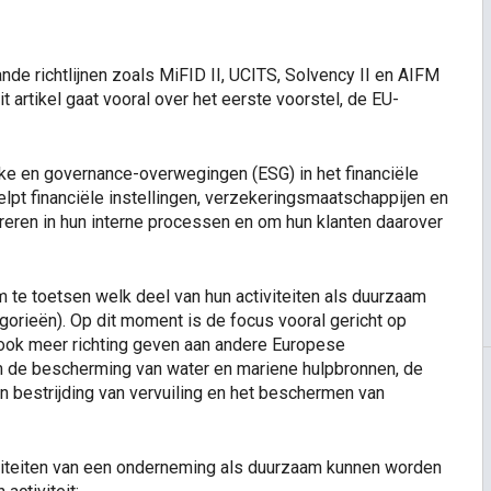
e richtlijnen zoals MiFID II, UCITS, Solvency II en AIFM
 artikel gaat vooral over het eerste voorstel, de EU-
ke en governance-overwegingen (ESG) in het financiële
pt financiële instellingen, verzekeringsmaatschappijen en
ren in hun interne processen en om hun klanten daarover
m te toetsen welk deel van hun activiteiten als duurzaam
orieën). Op dit moment is de focus vooral gericht op
 ook meer richting geven aan andere Europese
m de bescherming van water en mariene hulpbronnen, de
n bestrijding van vervuiling en het beschermen van
viteiten van een onderneming als duurzaam kunnen worden