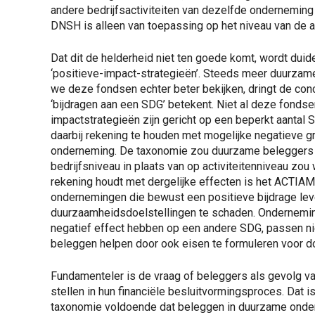
andere bedrijfsactiviteiten van dezelfde onderneming
DNSH is alleen van toepassing op het niveau van de a
Dat dit de helderheid niet ten goede komt, wordt du
‘positieve-impact-strategieën’. Steeds meer duurzam
we deze fondsen echter beter bekijken, dringt de con
‘bijdragen aan een SDG’ betekent. Niet al deze fon
impactstrategieën zijn gericht op een beperkt aantal
daarbij rekening te houden met mogelijke negatieve g
onderneming. De taxonomie zou duurzame beleggers
bedrijfsniveau in plaats van op activiteitenniveau zo
rekening houdt met dergelijke effecten is het ACTIAM 
ondernemingen die bewust een positieve bijdrage leve
duurzaamheidsdoelstellingen te schaden. Onderneming
negatief effect hebben op een andere SDG, passen ni
beleggen helpen door ook eisen te formuleren voor 
Fundamenteler is de vraag of beleggers als gevolg v
stellen in hun financiële besluitvormingsproces. Dat 
taxonomie voldoende dat beleggen in duurzame ondern