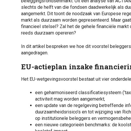
beleggingsfondsenmarkt. Uit een analyse van ACTIAM b
slechts de helft van die fondsen daadwerkelijk als 
aangemerkt
. Dit toont de noodzaak van Europese reg
markt als duurzaam worden gepresenteerd. Maar gaat
financieel stelsel? Zal het de gehele financiële mark
reeds duurzaam opereren?
In dit artikel bespreken we hoe dit voorstel belegger
aangedragen.
EU-actieplan inzake financier
Het EU-wetgevingsvoorstel bestaat uit vier onderdele
een geharmoniseerd classificatiesysteem (’t
activiteit mag worden aangemerkt;
een update van de regelgeving betreffende in
duurzaamheidsrisico’s en tot wijziging van Ric
op institutionele beleggers en vermogensbeh
een nieuwe categorieën benchmarks: de kools