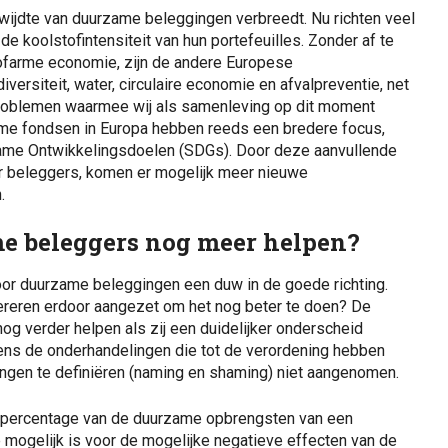
kwijdte van duurzame beleggingen verbreedt. Nu richten veel
e koolstofintensiteit van hun portefeuilles. Zonder af te
ofarme economie, zijn de andere Europese
iversiteit, water, circulaire economie en afvalpreventie, net
problemen waarmee wij als samenleving op dit moment
me fondsen in Europa hebben reeds een bredere focus,
zame Ontwikkelingsdoelen (SDGs). Door deze aanvullende
r beleggers, komen er mogelijk meer nieuwe
.
e beleggers nog meer helpen?
oor duurzame beleggingen een duw in de goede richting.
reren erdoor aangezet om het nog beter te doen? De
g verder helpen als zij een duidelijker onderscheid
dens de onderhandelingen die tot de verordening hebben
gingen te definiëren (naming en shaming) niet aangenomen.
t percentage van de duurzame opbrengsten van een
 mogelijk is voor de mogelijke negatieve effecten van de