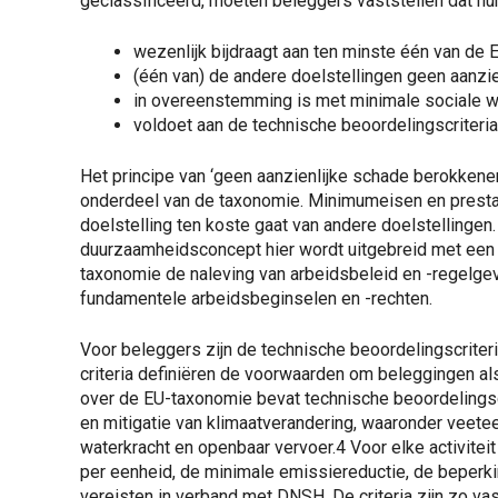
geclassificeerd, moeten beleggers vaststellen dat hun 
wezenlijk bijdraagt aan ten minste één van de 
(één van) de andere doelstellingen geen aanzie
in overeenstemming is met minimale sociale 
voldoet aan de technische beoordelingscriteria
Het principe van ‘geen aanzienlijke schade berokkene
onderdeel van de taxonomie. Minimumeisen en presta
doelstelling ten koste gaat van andere doelstellingen.
duurzaamheidsconcept hier wordt uitgebreid met een 
taxonomie de naleving van arbeidsbeleid en -regelgev
fundamentele arbeidsbeginselen en -rechten.
Voor beleggers zijn de technische beoordelingscriter
criteria definiëren de voorwaarden om beleggingen al
over de EU-taxonomie bevat technische beoordelingscri
en mitigatie van klimaatverandering, waaronder veeteelt
waterkracht en openbaar vervoer.
4
Voor elke activitei
per eenheid, de minimale emissiereductie, de beperki
vereisten in verband met DNSH. De criteria zijn zo vast