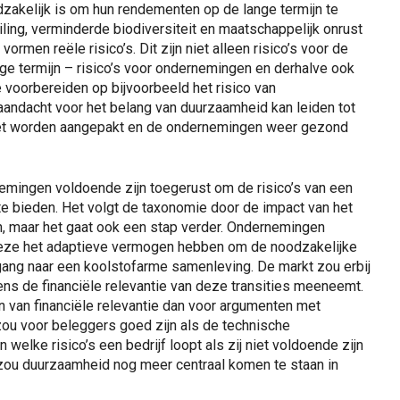
zakelijk is om hun rendementen op de lange termijn te
ling, verminderde biodiversiteit en maatschappelijk onrust
men reële risico’s. Dit zijn niet alleen risico’s voor de
e termijn – risico’s voor ondernemingen en derhalve ook
voorbereiden op bijvoorbeeld het risico van
aandacht voor het belang van duurzaamheid kan leiden tot
moet worden aangepakt en de ondernemingen weer gezond
mingen voldoende zijn toegerust om de risico’s van een
e bieden. Het volgt de taxonomie door de impact van het
 maar het gaat ook een stap verder. Ondernemingen
deze het adaptieve vermogen hebben om de noodzakelijke
gang naar een koolstofarme samenleving. De markt zou erbij
vens de financiële relevantie van deze transities meeneemt.
n van financiële relevantie dan voor argumenten met
zou voor beleggers goed zijn als de technische
welke risico’s een bedrijf loopt als zij niet voldoende zijn
zou duurzaamheid nog meer centraal komen te staan in