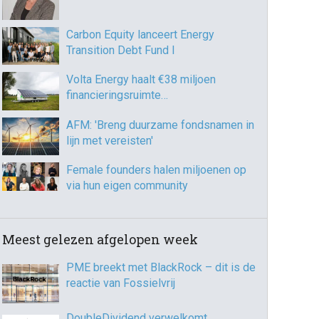
Carbon Equity lanceert Energy
Transition Debt Fund I
Volta Energy haalt €38 miljoen
financieringsruimte…
AFM: 'Breng duurzame fondsnamen in
lijn met vereisten'
Female founders halen miljoenen op
via hun eigen community
Meest gelezen afgelopen week
PME breekt met BlackRock – dit is de
reactie van Fossielvrij
DoubleDividend verwelkomt