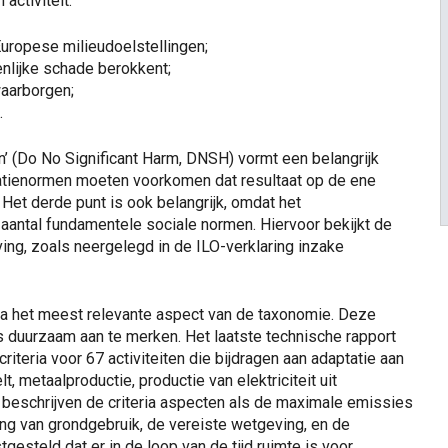
activiteit
:
Europese milieudoelstellingen;
nlijke schade berokkent;
waarborgen;
.
n’ (Do No Significant Harm, DNSH) vormt een belangrijk
tienormen moeten voorkomen dat resultaat op de ene
 Het derde punt is ook belangrijk, omdat het
aantal fundamentele sociale normen. Hiervoor bekijkt de
ing, zoals neergelegd in de ILO-verklaring inzake
ia het meest relevante aspect van de taxonomie. Deze
s duurzaam aan te merken. Het laatste technische rapport
teria voor 67 activiteiten die bijdragen aan adaptatie aan
, metaalproductie, productie van elektriciteit uit
t beschrijven de criteria aspecten als de maximale emissies
ng van grondgebruik, de vereiste wetgeving, en de
gesteld dat er in de loop van de tijd ruimte is voor