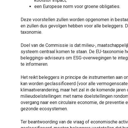
koolstof impact;
een Europese norm voor groene obligaties.
Deze voorstellen zullen worden opgenomen in bestaand
en zullen dus gevolgen hebben voor alle beleggers. Dit
taxonomie.
Doel van de Commissie is dat milieu-, maatschappelij
systeem centraal komen te staan. De EU-taxonomie hel
beleggings-adviseurs om ESG-overwegingen te integre
te informeren.
Het reikt beleggers in principe de instrumenten aan o
kan worden geclassificeerd (voor alle vermogenscateg
klimaatverandering, maar het zal in de komende jaren
milieudoelstellingen: met name doelstellingen rondo
overgang naar een circulaire economie, de preventie e
gezonde ecosystemen.
Ter beantwoording van de vraag of economische acti