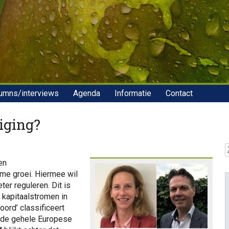
umns/interviews
Agenda
Informatie
Contact
iging?
Z
en
ame groei
. Hiermee wil
er reguleren. Dit is
 kapitaalstromen in
ord’ classificeert
n de gehele Europese