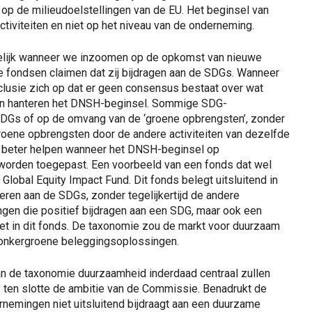
 op de milieudoelstellingen van de EU. Het beginsel van
ctiviteiten en niet op het niveau van de onderneming.
idelijk wanneer we inzoomen op de opkomst van nieuwe
e fondsen claimen dat zij bijdragen aan de SDGs. Wanneer
clusie zich op dat er geen consensus bestaat over wat
dsen hanteren het DNSH-beginsel. Sommige SDG-
 SDGs of op de omvang van de ‘groene opbrengsten’, zonder
roene opbrengsten door de andere activiteiten van dezelfde
 beter helpen wanneer het DNSH-beginsel op
u worden toegepast. Een voorbeeld van een fonds dat wel
Global Equity Impact Fund. Dit fonds belegt uitsluitend in
ren aan de SDGs, zonder tegelijkertijd de andere
en die positief bijdragen aan een SDG, maar ook een
et in dit fonds. De taxonomie zou de markt voor duurzaam
donkergroene beleggingsoplossingen.
an de taxonomie duurzaamheid inderdaad centraal zullen
is ten slotte de ambitie van de Commissie. Benadrukt de
emingen niet uitsluitend bijdraagt aan een duurzame