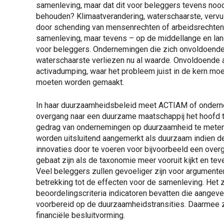
samenleving, maar dat dit voor beleggers tevens nood
behouden? Klimaatverandering, waterschaarste, vervui
door schending van mensenrechten of arbeidsrechten vor
samenleving, maar tevens – op de middellange en lang
voor beleggers. Ondernemingen die zich onvoldoende 
waterschaarste verliezen nu al waarde. Onvoldoende 
activadumping, waar het probleem juist in de kern 
moeten worden gemaakt.
In haar duurzaamheidsbeleid meet ACTIAM of onderne
overgang naar een duurzame maatschappij het hoofd t
gedrag van ondernemingen op duurzaamheid te meten,
worden uitsluitend aangemerkt als duurzaam indien 
innovaties door te voeren voor bijvoorbeeld een over
gebaat zijn als de taxonomie meer vooruit kijkt en te
Veel beleggers zullen gevoeliger zijn voor argumente
betrekking tot de effecten voor de samenleving. Het 
beoordelingscriteria indicatoren bevatten die aangeven 
voorbereid op de duurzaamheidstransities. Daarmee 
financiële besluitvorming.