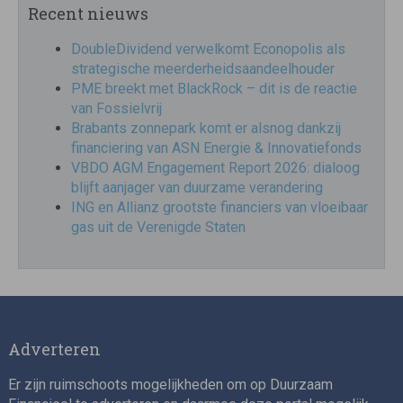
Recent nieuws
DoubleDividend verwelkomt Econopolis als
strategische meerderheidsaandeelhouder
PME breekt met BlackRock – dit is de reactie
van Fossielvrij
Brabants zonnepark komt er alsnog dankzij
financiering van ASN Energie & Innovatiefonds
VBDO AGM Engagement Report 2026: dialoog
blijft aanjager van duurzame verandering
ING en Allianz grootste financiers van vloeibaar
gas uit de Verenigde Staten
Adverteren
Er zijn ruimschoots mogelijkheden om op Duurzaam