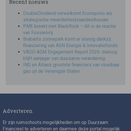
Recent nieuws
DoubleDividend verwelkomt Econopolis als
strategische meerderheidsaandeelhouder
PME breekt met BlackRock – dit is de reactie
van Fossielvrij
Brabants zonnepark komt er alsnog dankzij
financiering van ASN Energie & Innovatiefonds
VBDO AGM Engagement Report 2026: dialoog
blijft aanjager van duurzame verandering
ING en Allianz grootste financiers van vloeibaar
gas uit de Verenigde Staten
Adverteren
Er zijn ruimschoots mogelijkheden om op Duurzaam
Financieel te adverteren en daarmee deze portal mogelijk