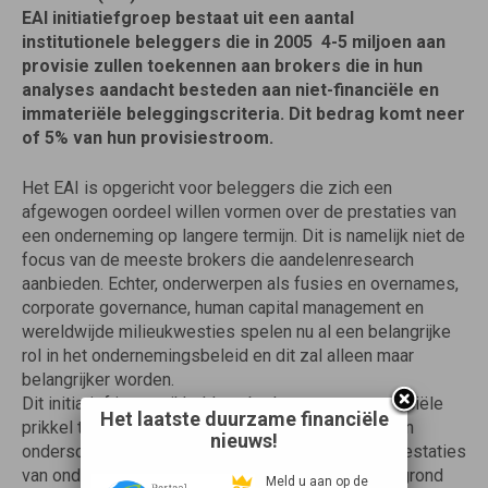
EAI initiatiefgroep bestaat uit een aantal
institutionele beleggers die in 2005  4-5 miljoen aan
provisie zullen toekennen aan brokers die in hun
analyses aandacht besteden aan niet-financiële en
immateriële beleggingscriteria. Dit bedrag komt neer
of 5% van hun provisiestroom.
Het EAI is opgericht voor beleggers die zich een
afgewogen oordeel willen vormen over de prestaties van
een onderneming op langere termijn. Dit is namelijk niet de
focus van de meeste brokers die aandelenresearch
aanbieden. Echter, onderwerpen als fusies en overnames,
corporate governance, human capital management en
wereldwijde milieukwesties spelen nu al een belangrijke
rol in het ondernemingsbeleid en dit zal alleen maar
belangrijker worden.
Dit initiatief is ontwikkeld om brokers een commerciële
Het laatste duurzame financiële
prikkel te geven en te stimuleren om innovatieve en
nieuws!
onderscheidende research te leveren waarin de prestaties
van ondernemingen ook worden geanalyseerd op grond
Meld u aan op de