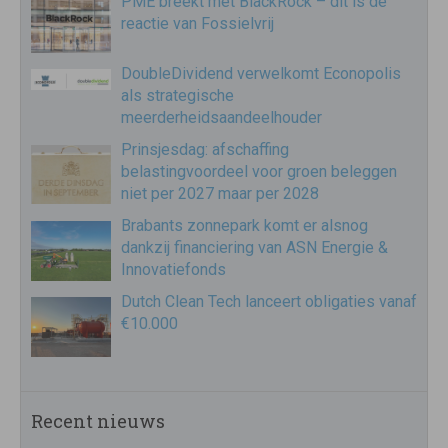
PME breekt met BlackRock – dit is de
reactie van Fossielvrij
DoubleDividend verwelkomt Econopolis
als strategische
meerderheidsaandeelhouder
Prinsjesdag: afschaffing
belastingvoordeel voor groen beleggen
niet per 2027 maar per 2028
Brabants zonnepark komt er alsnog
dankzij financiering van ASN Energie &
Innovatiefonds
Dutch Clean Tech lanceert obligaties vanaf
€10.000
Recent nieuws