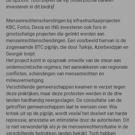
dit opzicht. Toch blijven de vijf onderzochte banken
investeren in dit bedrijf.
Mensenrechtenschendingen bij infrastructuurprojecten
KBC, Fortis, Dexia en ING investeren ook fors in
grootschalige projecten die gelinkt worden aan
mensenrechtenschendingen. Een voorbeeld hiervan is de
zogenaamde BTC pijplijn, die door Turkije, Azerbeidzjan en
Georgië loopt.
Het project komt in opspraak omwille van de steun aan
ondemocratische regimes, het aanwakkeren van regionale
conflicten, schendingen van mensenrechten en
milieuvernietiging.
Verschillende gemeenschappen kwamen in verzet tegen
deze praktijken, maar deze protesten werden in de drie
landen hardhandig neergeslagen. De consultatie van de
getroffen gemeenschappen laat te wensen over. Wie
kritiek uit op de pijplijn, wordt veelal het doelwit van harde
repressie, arrestatie en intimidatie door de autoriteiten. Dit
is niet verwonderlijk als je de mensenrechtensituatie in de
verschillende betrokken landen bekijkt. Toch hebben