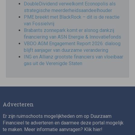
DoubleDividend verwelkomt Econopolis als
strategische meerderheidsaandeelhouder
PME breekt met BlackRock – dit is de reactie
van Fossielvrij
Brabants zonnepark komt er alsnog dankzij
financiering van ASN Energie & Innovatiefonds
VBDO AGM Engagement Report 2026: dialoog
blijft aanjager van duurzame verandering
ING en Allianz grootste financiers van vloeibaar
gas uit de Verenigde Staten
Adverteren
Er zijn ruimschoots mogelijkheden om op Duurzaam
Financieel te adverteren en daarmee deze portal mogelijk
te maken. Meer informatie aanvragen? Klik
hier
!