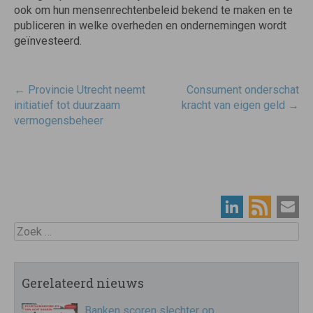
ook om hun mensenrechtenbeleid bekend te maken en te
publiceren in welke overheden en ondernemingen wordt
geïnvesteerd.
Post
←
Provincie Utrecht neemt
Consument onderschat
navigatie
initiatief tot duurzaam
kracht van eigen geld
→
vermogensbeheer
Zoek
Gerelateerd nieuws
Banken scoren slechter op