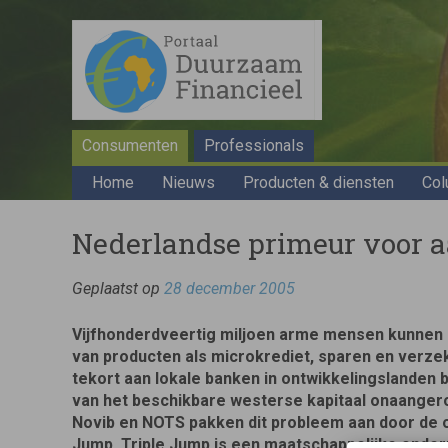
Consumenten
Professionals
Home
Nieuws
Producten & diensten
Col
Nederlandse primeur voor a
Geplaatst op
28 december 2005
Vijfhonderdveertig miljoen arme mensen kunnen
van producten als microkrediet, sparen en verze
tekort aan lokale banken in ontwikkelingslanden b
van het beschikbare westerse kapitaal onaanger
Novib en NOTS pakken dit probleem aan door de o
Jump. Triple Jump is een maatschappelijke onde