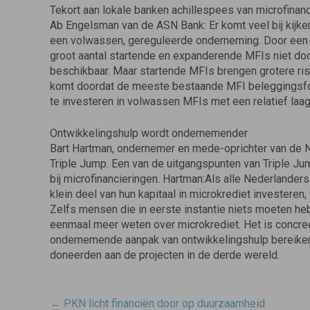
Tekort aan lokale banken achillespees van microfinanc
Ab Engelsman van de ASN Bank: Er komt veel bij kijke
een volwassen, gereguleerde onderneming. Door een t
groot aantal startende en expanderende MFIs niet do
beschikbaar. Maar startende MFIs brengen grotere ris
komt doordat de meeste bestaande MFI beleggingsfon
te investeren in volwassen MFIs met een relatief laag r
Ontwikkelingshulp wordt ondernemender
Bart Hartman, ondernemer en mede-oprichter van de N
Triple Jump. Een van de uitgangspunten van Triple Ju
bij microfinancieringen. Hartman:Als alle Nederland
klein deel van hun kapitaal in microkrediet investere
Zelfs mensen die in eerste instantie niets moeten he
eenmaal meer weten over microkrediet. Het is concreet,
ondernemende aanpak van ontwikkelingshulp bereiken 
doneerden aan de projecten in de derde wereld.
Post
←
PKN licht financiën door op duurzaamheid