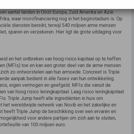
bij een breed publiek onder de aandacht gebracht. Maar er
 een aantal landen in Oost Europa, Zuid Amerika en Azië
Afrika, waar microfinanciering nog in het beginstadium is. Op
iële diensten bereikt, terwijl 540 miljoen arme mensen
t, sparen en verzekeren. Hier ligt de grote uitdaging voor
eid en het ontbreken van hoog risico kapitaal op te heffen.
gen (MFIs) toe en kan een groter deel van de arme mensen
 zich zo ontworstelen aan hun armoede. Concreet is Triple
de aanpak bedient in alle fases van hun ontwikkeling.
nis, eigen vermogen en geefgeld. MFIs die vanuit de
n van hoog risico leningkapitaal. Laag risico leningkapitaal
s. Triple Jump heeft alle ingrediënten in huis om
t het wereldwijde netwerk van Novib en het zakelijke en
 heeft Triple Jump de beschikking over een ervaren en
elijkheid voor andere partijen om zich aan te sluiten,
ortefeuille van 100 miljoen euro.