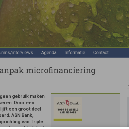
umns/interviews
Agenda
Informatie
Contact
anpak microfinanciering
Z
 geen gebruik maken
keren. Door een
lijft een groot deel
oerd. ASN Bank,
prichting van Triple
rneming met het doel