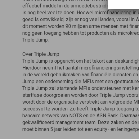
effectief middel in de armoedebestrijding, succesvol 
is nog heel veel te doen. Hoewel microfinanciering in
goed is ontwikkeld, zijn er nog veel landen, vooral in 
dit moment worden 90 miljoen arme mensen met financ
nog geen toegang hebben tot producten als microkredie
Triple Jump.
Over Triple Jump
Triple Jump is opgericht om het tekort aan deskundigh
Hierdoor neemt het aantal microfinancieringsinstellin
in de wereld gebruikmaken van financiële diensten en
Jump een onderneming die MFIs met een gestructureer
Triple Jump zal startende MFIs ondersteunen met ken
startfase doorgroeien worden door Triple Jump voorzie
wordt door de organisatie verstrekt aan volgroeide MFI
succesvol te worden. Zo heeft Triple Jump toegang to
bancaire netwerk van NOTS en de ASN Bank. Daarnaast
gekwalificeerd management team. Deze zaken en de mog
moet binnen 5 jaar leiden tot een equity- en leningenp