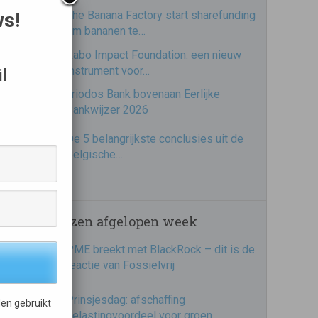
ws!
The Banana Factory start sharefunding
om bananen te…
Rabo Impact Foundation: een nieuw
instrument voor…
l
Triodos Bank bovenaan Eerlijke
Bankwijzer 2026
De 5 belangrijkste conclusies uit de
Belgische…
Meest gelezen afgelopen week
PME breekt met BlackRock – dit is de
reactie van Fossielvrij
Prinsjesdag: afschaffing
en gebruikt
belastingvoordeel voor groen