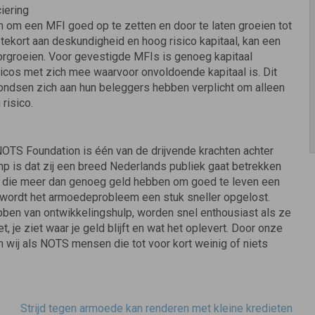
iering
n om een MFI goed op te zetten en door te laten groeien tot
ekort aan deskundigheid en hoog risico kapitaal, kan een
orgroeien. Voor gevestigde MFIs is genoeg kapitaal
icos met zich mee waarvoor onvoldoende kapitaal is. Dit
dsen zich aan hun beleggers hebben verplicht om alleen
isico.
OTS Foundation is één van de drijvende krachten achter
mp is dat zij een breed Nederlands publiek gaat betrekken
ers die meer dan genoeg geld hebben om goed te leven een
n, wordt het armoedeprobleem een stuk sneller opgelost.
bben van ontwikkelingshulp, worden snel enthousiast als ze
 je ziet waar je geld blijft en wat het oplevert. Door onze
wij als NOTS mensen die tot voor kort weinig of niets
Strijd tegen armoede kan renderen met kleine kredieten