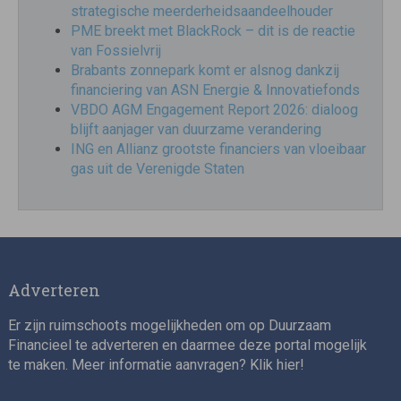
strategische meerderheidsaandeelhouder
PME breekt met BlackRock – dit is de reactie
van Fossielvrij
Brabants zonnepark komt er alsnog dankzij
financiering van ASN Energie & Innovatiefonds
VBDO AGM Engagement Report 2026: dialoog
blijft aanjager van duurzame verandering
ING en Allianz grootste financiers van vloeibaar
gas uit de Verenigde Staten
Adverteren
Er zijn ruimschoots mogelijkheden om op Duurzaam
Financieel te adverteren en daarmee deze portal mogelijk
te maken. Meer informatie aanvragen? Klik
hier
!