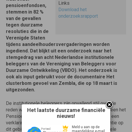
Links
pensioenfondsen,
Download het
stemmen in 82 %
onderzoeksrapport
van de gevallen
tegen duurzame
resoluties die in de
Verenigde Staten
tijdens aandeelhoudersvergaderingen worden
ingediend. Dat blijkt uit een onderzoek naar het
stemgedrag van acht Nederlandse institutionele
beleggers van de Vereniging van Beleggers voor
Duurzame Ontwikkeling (VBDO). Het onderzoek is
ook als input gebruikt voor de documentaire Het
clusterbom gevoel van Zembla, die op 18 maart is
uitgezonden.
De institutionele beleggers zijn opvallend stil over de
Het laatste duurzame financiële
reden waarom zij tegen de resoluties stemmen. Alleen het
nieuws!
Pensioenfonds Metal Elektro geeft via de website een
verklaring voor haar stemgedrag. Zonder transparantie op
Meld u aan op de
dit gebied is de logische conclusie dat de institionele
maandelijkse e-mail