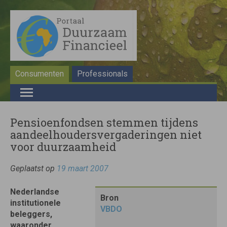
Consumenten
Professionals
Pensioenfondsen stemmen tijdens
aandeelhoudersvergaderingen niet
voor duurzaamheid
Geplaatst op
19 maart 2007
Nederlandse
Bron
institutionele
VBDO
beleggers,
waaronder