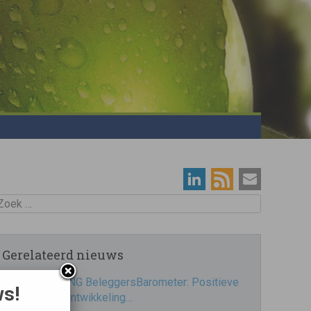
oek
Gerelateerd nieuws
ING BeleggersBarometer: Positieve
ws!
ontwikkeling…