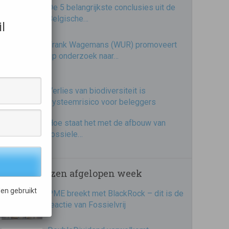
De 5 belangrijkste conclusies uit de
Belgische…
l
Frank Wagemans (WUR) promoveert
op onderzoek naar…
Verlies van biodiversiteit is
systeemrisico voor beleggers
Hoe staat het met de afbouw van
fossiele…
Meest gelezen afgelopen week
en gebruikt
PME breekt met BlackRock – dit is de
reactie van Fossielvrij