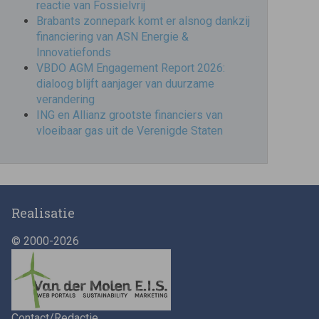
reactie van Fossielvrij
Brabants zonnepark komt er alsnog dankzij
financiering van ASN Energie &
Innovatiefonds
VBDO AGM Engagement Report 2026:
dialoog blijft aanjager van duurzame
verandering
ING en Allianz grootste financiers van
vloeibaar gas uit de Verenigde Staten
Realisatie
© 2000-2026
Contact/Redactie