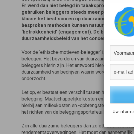
Er werd dan niet belegd in tabaksproducenten, d
gebruiken beleggers steeds meer positieve criter
klasse het best scoren op duurzaamheidscriteria,
besproken methoden kunnen natuurlijk ook worde
‘betrokkenheid’ (engagement). De belegger bemoe
duurzaamheidsbeleid van het concern (Corporate S
Voor de ‘ethische-motieven-belegger’ is een aantrek
beleggen. Het bevorderen van duurzaamheid staat cent
beleggers hierin zijn. Het antwoord hierop is nog o
duurzaamheid van bedrijven waarin wordt belegd ten 
onderzocht.
Let op, er bestaat een verschil tussen het financiël
belegging. Maatschappelijke kosten en opbrengsten ko
hierbij aan milieukosten en -opbrengsten. Op morele
het richten van de beleggingsportefeuille op maatscha
Uw informa
Zijn alle duurzame beleggers dan zo ethisch? Welnee, h
rendementsoverwegingen. Het moet dan aannemelijk z