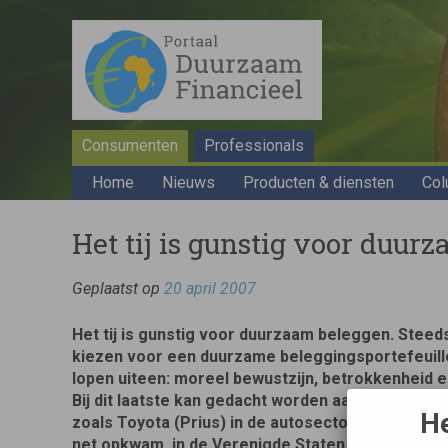
Consumenten
Professionals
Home
Nieuws
Producten & diensten
Col
Het tij is gunstig voor duu
Geplaatst op
20 april 2007
Het tij is gunstig voor duurzaam beleggen. Stee
kiezen voor een duurzame beleggingsportefeuill
lopen uiteen: moreel bewustzijn, betrokkenheid en
Bij dit laatste kan gedacht worden aan ‘best in c
He
zoals Toyota (Prius) in de autosector. Toen dez
net opkwam, in de Verenigde Staten, was vooral he