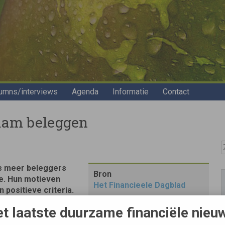
umns/interviews
Agenda
Informatie
Contact
rzaam beleggen
Z
ds meer beleggers
Bron
e. Hun motieven
Het Financieele Dagblad
 positieve criteria.
lass’ ondernemingen,
t laatste duurzame financiële nieu
e vorm van beleggen
t uitsluiten van bepaalde bedrijven of landen populair.