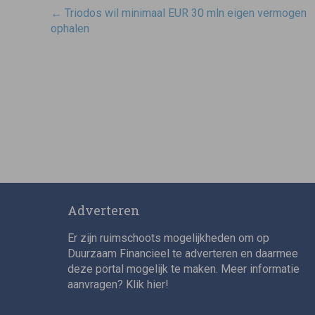
Post
←
Triodos wil minimaal EUR 30 mln eigen vermogen
navigatie
ophalen
Adverteren
Er zijn ruimschoots mogelijkheden om op
Duurzaam Financieel te adverteren en daarmee
deze portal mogelijk te maken. Meer informatie
aanvragen? Klik
hier
!