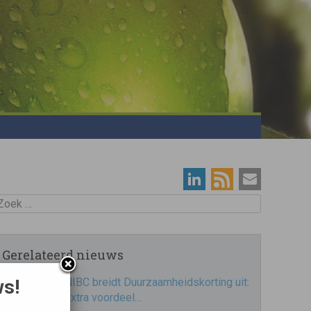
oek
Gerelateerd nieuws
NIBC breidt Duurzaamheidskorting uit:
ws!
extra voordeel…