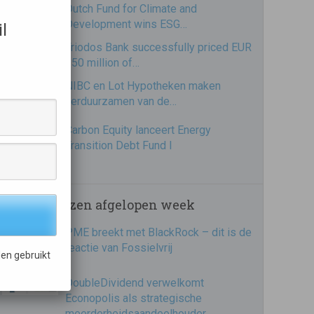
Dutch Fund for Climate and
Development wins ESG…
l
Triodos Bank successfully priced EUR
250 million of…
NIBC en Lot Hypotheken maken
verduurzamen van de…
Carbon Equity lanceert Energy
Transition Debt Fund I
Meest gelezen afgelopen week
PME breekt met BlackRock – dit is de
reactie van Fossielvrij
en gebruikt
DoubleDividend verwelkomt
Econopolis als strategische
meerderheidsaandeelhouder