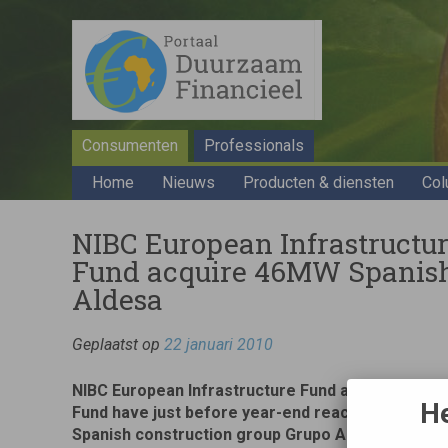
Consumenten
Professionals
Home
Nieuws
Producten & diensten
Col
NIBC European Infrastructu
Fund acquire 46MW Spanish 
Aldesa
Geplaatst op
22 januari 2010
NIBC European Infrastructure Fund and Triodos B
He
Fund have just before year-end reached final ag
Spanish construction group Grupo Aldesa to acqu