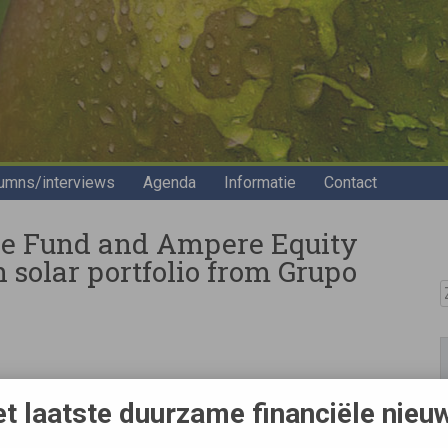
umns/interviews
Agenda
Informatie
Contact
re Fund and Ampere Equity
solar portfolio from Grupo
Z
anks Ampere Equity
t laatste duurzame financiële nieu
reement with the
ire a 46MW solar