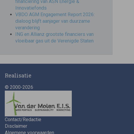
financiering van ASN Energie &
Innovatiefonds
VBDO AGM Engagement Report 2026:
dialoog blijft aanjager van duurzame
verandering
ING en Allianz grootste financiers van
vloeibaar gas uit de Verenigde Staten
Realisatie
© 2000-2026
Contact/Redactie
Disclaimer
Algemene voorwaarden