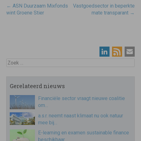
Post
←
ASN Duurzaam Mixfonds
Vastgoedsector in beperkte
navigatie
wint Groene Stier
mate transparant
→
Zoek
Gerelateerd nieuws
Financiële sector vraagt nieuwe coalitie
om…
a.s.r. neemt naast klimaat nu ook natuur
mee bij…
E-learning en examen sustainable finance
beschikbaar…