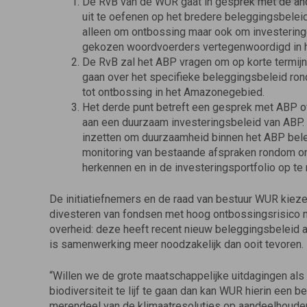
De RvB van de WUR gaat in gesprek met de ande
uit te oefenen op het bredere beleggingsbelei
alleen om ontbossing maar ook om investeringen
gekozen woordvoerders vertegenwoordigd in h
De RvB zal het ABP vragen om op korte termijn 
gaan over het specifieke beleggingsbeleid rond
tot ontbossing in het Amazonegebied.
Het derde punt betreft een gesprek met ABP o
aan een duurzaam investeringsbeleid van ABP. 
inzetten om duurzaamheid binnen het ABP bele
monitoring van bestaande afspraken rondom o
herkennen en in de investeringsportfolio op te
De initiatiefnemers en de raad van bestuur WUR kieze
divesteren van fondsen met hoog ontbossingsrisico mo
overheid: deze heeft recent nieuw beleggingsbeleid
is samenwerking meer noodzakelijk dan ooit tevoren.
“Willen we de grote maatschappelijke uitdagingen als d
biodiversiteit te lijf te gaan dan kan WUR hierin een 
merendeel van de klimaatresoluties op aandeelhoude