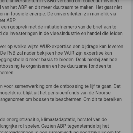
re universiteiten in VSNU verband om collectief invloed
d van het ABP en dit meer duurzaam te maken. Het gaat niet
 in fossiele energie. De universiteiten zijn namelijk via
et ABP.
een gesprek met de initiatiefnemers van de brief aan te
 de investeringen in de vleesindustrie en handel die leiden
ver op welke wijze WUR-expertise een bijdrage kan leveren
De RvB zal nader bekijken hoe WUR zijn expertise kan
ggingsbeleid meer basis te bieden. Denk hierbij aan hoe
ntbossing te organiseren en hoe duurzame fondsen te
 nemen.
n voor samenwerking om de ontbossing te lijf te gaan. Dat
gelijk is, blijkt uit het pensioenfonds van de Noorse
 aangenomen om bossen te beschermen. Om dit te bereiken
e energietransitie, klimaatadaptatie, herstel van de
belangrijke rol spelen. Gezien ABP tegenstemde bij het
rsvergaderingen is een samenwerking noodzakelijk om tot