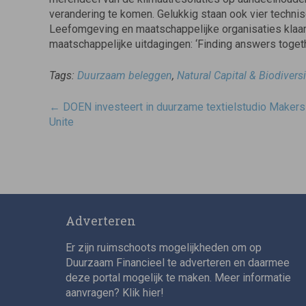
verandering te komen. Gelukkig staan ook vier techni
Leefomgeving en maatschappelijke organisaties klaar
maatschappelijke uitdagingen: ‘Finding answers togethe
Tags:
Duurzaam beleggen
,
Natural Capital & Biodiversi
Post
←
DOEN investeert in duurzame textielstudio Makers
navigatie
Unite
Adverteren
Er zijn ruimschoots mogelijkheden om op
Duurzaam Financieel te adverteren en daarmee
deze portal mogelijk te maken. Meer informatie
aanvragen? Klik
hier
!