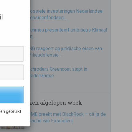
Fossiele investeringen Nederlandse
l
pensioenfondsen…
Achmea presenteert ambitieus Klimaat
en…
ING reageert op juridische eisen van
Milieudefensie:…
Schroders Greencoat stapt in
Nederlandse…
Meest gelezen afgelopen week
en gebruikt
PME breekt met BlackRock – dit is de
reactie van Fossielvrij