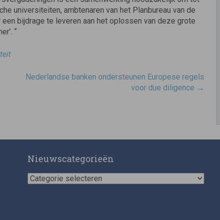
sche universiteiten, ambtenaren van het Planbureau van de
 een bijdrage te leveren aan het oplossen van deze grote
r’. “
teit
Nederlandse banken ondersteunen Europese regels
voor due diligence
→
Nieuwscategorieën
Nieuwscategorieën