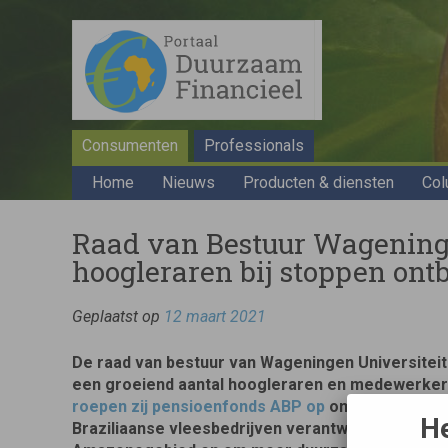
Consumenten
Professionals
Home
Nieuws
Producten & diensten
Col
Raad van Bestuur Wageninge
hoogleraren bij stoppen ont
Geplaatst op
12 maart 2021
De raad van bestuur van Wageningen Universiteit
een groeiend aantal hoogleraren en medewerker
roepen zij pensioenfonds ABP op
om te stoppen 
He
Braziliaanse vleesbedrijven verantwoordelijk voo