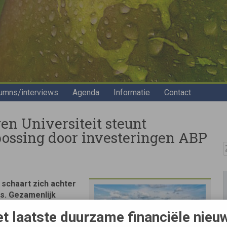
umns/interviews
Agenda
Informatie
Contact
n Universiteit steunt
bossing door investeringen ABP
Z
 schaart zich achter
s. Gezamenlijk
met beleggen in
t laatste duurzame financiële nieu
r ontbossing van het