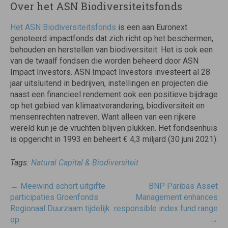
Over het ASN Biodiversiteitsfonds
Het ASN Biodiversiteitsfonds
is een aan Euronext
genoteerd impactfonds dat zich richt op het beschermen,
behouden en herstellen van biodiversiteit. Het is ook een
van de twaalf fondsen die worden beheerd door ASN
Impact Investors. ASN Impact Investors investeert al 28
jaar uitsluitend in bedrijven, instellingen en projecten die
naast een financieel rendement ook een positieve bijdrage
op het gebied van klimaatverandering, biodiversiteit en
mensenrechten natreven. Want alleen van een rijkere
wereld kun je de vruchten blijven plukken. Het fondsenhuis
is opgericht in 1993 en beheert € 4,3 miljard (30 juni 2021).
Tags:
Natural Capital & Biodiversiteit
Post
←
Meewind schort uitgifte
BNP Paribas Asset
navigatie
participaties Groenfonds
Management enhances
Regionaal Duurzaam tijdelijk
responsible index fund range
op
→