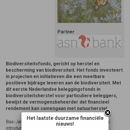
Partner
Biodiversiteitsfonds, gericht op herstel en
bescherming van biodiversiteit. Het fonds investeert
in projecten en initiatieven die een meetbare
positieve bijdrage leveren aan de biodiversiteit. Met
dit eerste Nederlandse beleggingsfonds in
biodiversiteitsherstel voor particuliere beleggers,
bewijst de vermogensbeheerder dat financieel
rendement kan samengaan met natuurherstel.
Het laatste duurzame financiële
Bas-Jan Blom, directeur ASN Impact Investors: ‘We
nieuws!
introduceren dit fonds omdat ‘gewoon’ duurzaam