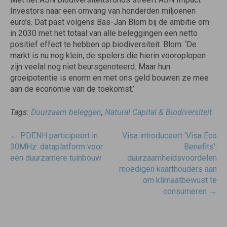
Investors naar een omvang van honderden miljoenen
euro’s. Dat past volgens Bas-Jan Blom bij de ambitie om
in 2030 met het totaal van alle beleggingen een netto
positief effect te hebben op biodiversiteit. Blom: ‘De
markt is nu nog klein, de spelers die hierin vooroplopen
zijn veelal nog niet beursgenoteerd. Maar hun
groeipotentie is enorm en met ons geld bouwen ze mee
aan de economie van de toekomst.’
Tags:
Duurzaam beleggen
,
Natural Capital & Biodiversiteit
Post
←
PDENH participeert in
Visa introduceert ‘Visa Eco
navigatie
30MHz: dataplatform voor
Benefits’:
een duurzamere tuinbouw
duurzaamheidsvoordelen
moedigen kaarthouders aan
om klimaatbewust te
consumeren
→