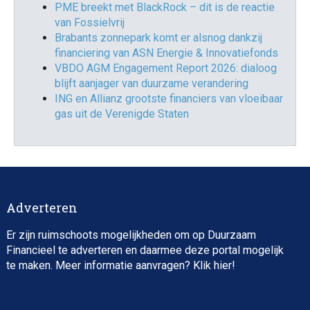
PME breekt met BlackRock – dit is de reactie
van Fossielvrij
Brabants zonnepark komt er alsnog dankzij
financiering van ASN Energie & Innovatiefonds
VBDO AGM Engagement Report 2026: dialoog
blijft aanjager van duurzame verandering
ING en Allianz grootste financiers van vloeibaar
gas uit de Verenigde Staten
Adverteren
Er zijn ruimschoots mogelijkheden om op Duurzaam
Financieel te adverteren en daarmee deze portal mogelijk
te maken. Meer informatie aanvragen? Klik
hier
!