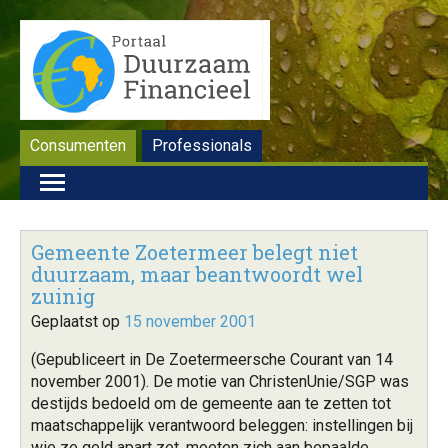
Consumenten
Professionals
Gemeente Zoetermeer belegt niet
duurzaam, maar beantwoordt wel
zuinig
Geplaatst op
15 november 2001
(Gepubliceert in De Zoetermeersche Courant van 14
november 2001). De motie van ChristenUnie/SGP was
destijds bedoeld om de gemeente aan te zetten tot
maatschappelijk verantwoord beleggen: instellingen bij
wie ze geld apart zet, moeten zich aan bepaalde