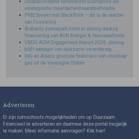
DoubleDividend verwelkomt Econopolis als
strategische meerderheidsaandeelhouder
PME breekt met BlackRock – dit is de reactie
van Fossielvrij
Brabants zonnepark komt er alsnog dankzij
financiering van ASN Energie & Innovatiefonds
VBDO AGM Engagement Report 2026: dialoog
blijft aanjager van duurzame verandering
ING en Allianz grootste financiers van vloeibaar
gas uit de Verenigde Staten
Adverteren
Er zijn ruimschoots mogelijkheden om op Duurzaam
Financieel te adverteren en daarmee deze portal mogelijk
te maken. Meer informatie aanvragen? Klik
hier
!