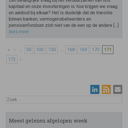
Een belangrijke vraag bij het verduurzamen van ons
kapitaal en onze investeringen is: hoe krijgen we vraag
en aanbod bij elkaar? Het is duidelijk dat de transitie
binnen banken, vermogensbeheerders en
pensioenfondsen zich niet van de een op de andere […]
lees meer
«
‹
...
50
100
150
...
168
169
170
171
172
›
Zoek
Meest gelezen afgelopen week