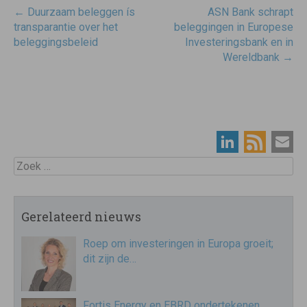
Post
←
Duurzaam beleggen ís
ASN Bank schrapt
navigatie
transparantie over het
beleggingen in Europese
beleggingsbeleid
Investeringsbank en in
Wereldbank
→
Zoek
Gerelateerd nieuws
Roep om investeringen in Europa groeit;
dit zijn de…
Fortis Energy en EBRD ondertekenen