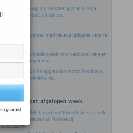
Roep om investeringen in Europa
l
groeit; dit zijn de…
Fastned start nieuwe obligatie-uitgifte
Eumedion pleit voor verduidelijking en
consistent…
ING BeleggersBarometer: Positieve
ontwikkeling…
Meest gelezen afgelopen week
en gebruikt
PME breekt met BlackRock – dit is de
reactie van Fossielvrij