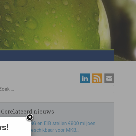
oek
Gerelateerd nieuws
ING en EIB stellen €800 miljoen
ws!
beschikbaar voor MKB…