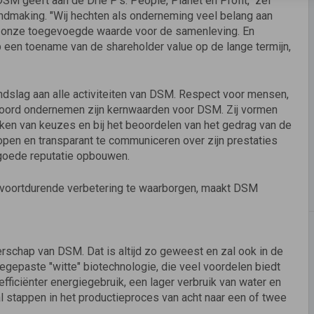
DSM geeft aan de Drie P’s: People, Planet en Profit," zei
ndmaking. "Wij hechten als onderneming veel belang aan
 onze toegevoegde waarde voor de samenleving. En
een toename van de shareholder value op de lange termijn,
ndslag aan alle activiteiten van DSM. Respect voor mensen,
woord ondernemen zijn kernwaarden voor DSM. Zij vormen
maken van keuzes en bij het beoordelen van het gedrag van de
pen en transparant te communiceren over zijn prestaties
 goede reputatie opbouwen.
voortdurende verbetering te waarborgen, maakt DSM
rschap van DSM. Dat is altijd zo geweest en zal ook in de
egepaste "witte" biotechnologie, die veel voordelen biedt
efficiënter energiegebruik, een lager verbruik van water en
l stappen in het productieproces van acht naar een of twee
.