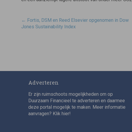
Post
←
Fortis, DSM en Reed Elsevier opgenomen in Dow
navigatie
Jones Sustainability Index
Adverteren
Er zijn ruimschoots mogelijkheden om op
Duurzaam Financieel te adverteren en daarmee
deze portal mogelijk te maken. Meer informatie
aanvragen? Klik
hier
!