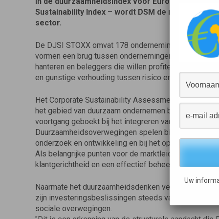
In de duurzaamheidsindex voor Europa – de Dow
Sustainability Index – wordt DSM de nieuwe leide
sector.
De DJSI STOXX omvat 178 ondernemingen uit 13 land
vormen een brug tussen ondernemingen die duurzaam
hanteren en beleggers die willen profiteren van de ui
en gunstige verhouding tussen risico en winst van d
Het Corporate Sustainability Assessment Report zeg
het gebied van duurzaam ondernemen beter dan enig a
voortgang geboekt bij het integreren van duurzaamhei
Duurzaamheidsoverwegingen spelen bij DSM een doorsl
onderzoek en ontwikkeling en bij het opzetten van nieu
Als belangrijke punten voor de marktleiders in de ch
klantgerichtheid en een effectief beheer van de produc
Uw informa
Naarmate het duurzaamheidsdenken verder doordringt 
zijn investeringsbeslissingen steeds vaker leiden d
sociale overwegingen.