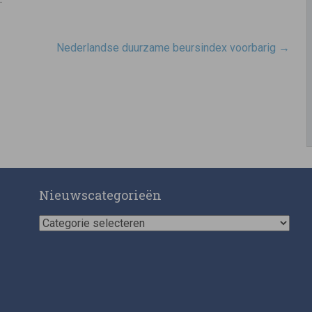
Nederlandse duurzame beursindex voorbarig
→
Nieuwscategorieën
Nieuwscategorieën