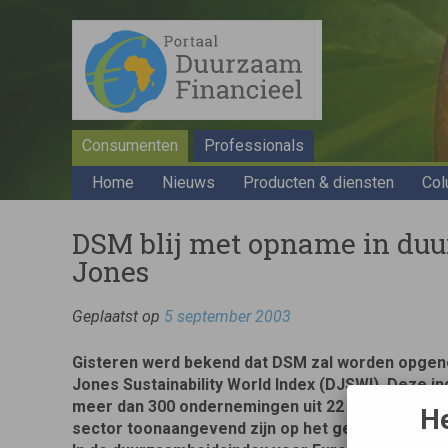
Consumenten
Professionals
Home
Nieuws
Producten & diensten
Col
DSM blij met opname in du
Jones
Geplaatst op
5 september 2003
Gisteren werd bekend dat DSM zal worden opge
Jones Sustainability World Index (DJSWI). Deze i
meer dan 300 ondernemingen uit 22 landen omvatt
He
sector toonaangevend zijn op het gebied van d