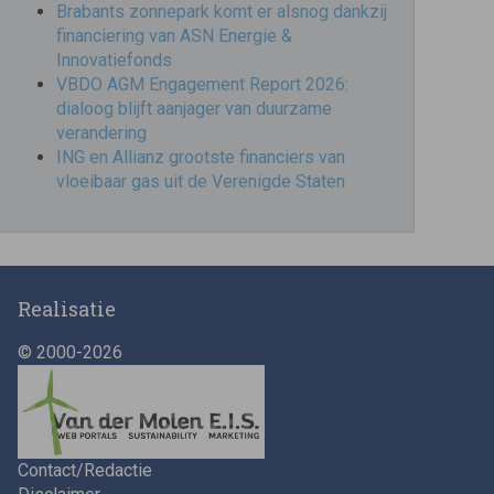
Brabants zonnepark komt er alsnog dankzij
financiering van ASN Energie &
Innovatiefonds
VBDO AGM Engagement Report 2026:
dialoog blijft aanjager van duurzame
verandering
ING en Allianz grootste financiers van
vloeibaar gas uit de Verenigde Staten
Realisatie
© 2000-2026
Contact/Redactie