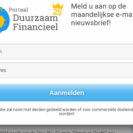
 Jones STOXX
Meld u aan op de
r in de chemische
maandelijkse e-mai
nieuwsbrief!
en. Beide indexen
Bron
heidsprincipes
DSM
tmuntende resultaten
eze ondernemingen.
t over DSM: "DSM presteert op
nder Europees chemiebedrijf en heeft belangrijke
dsaspecten in zijn ondernemingsstrategie.
aggevende rol bij het bepalen van de richting van
we bedrijfsactiviteiten."
emie noemt het rapport nieuwe technologieën, een sterke
tieketen en van het menselijk kapitaal.
tie zal nooit met derden gedeeld worden of voor commerciële doeleind
in de businesswereld, laat de doorsnee belegger zich bij
worden!
oor een combinatie van economische, milieutechnische en