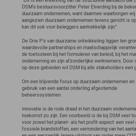
"Dit is een erkenning van de structurele aandacht die 
DSM’s bestuursvoorzitter Peter Elverding bij de beke
duurzaam ondernemen, want daarmee waarborgen wij
aangezien duurzaam ondernemen tevens gericht is op 
kan dit ook voor beleggers aantrekkelijk zijn."
De Drie P’s van duurzame ontwikkeling liggen ten gro
waardevolle partnerships en maatschappelijk verant
de toetssteen bij het formuleren van beleid, bij het 
onderneming en zijn afzonderlijke werknemers. Door o
op deze gebieden wil DSM bij alle stakeholders een
Om een blijvende focus op duurzaam ondernemen en 
gebruik van een aantal onderling afgestemde
beheerssystemen.
Innovatie is de rode draad in het duurzaam onderneme
toekomst zo zijn. Een voorbeeld is de bij DSM veel to
voor zowel het planet- als het profit-aspect: een veel 
fossiele brandstoffen, een vermindering van het aanta
en een aanzienlijk lagere uitstoot van onder meer CO2