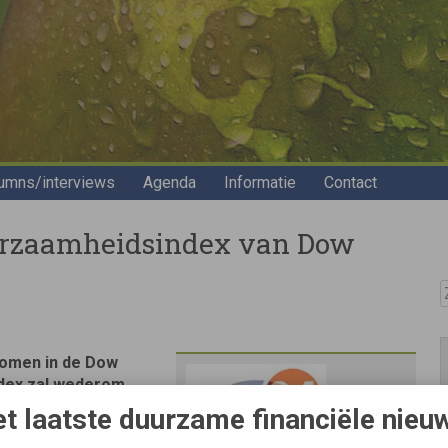
umns/interviews
Agenda
Informatie
Contact
urzaamheidsindex van Dow
Z
nomen in de Dow
ndex zal wederom
en die in hun
t laatste duurzame financiële nieu
uurzaam ondernemen.