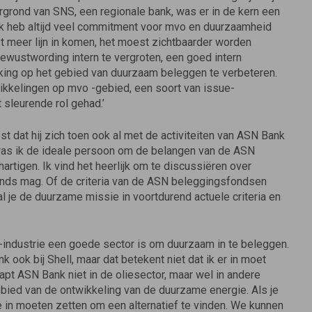
rgrond van SNS, een regionale bank, was er in de kern een
k heb altijd veel commitment voor mvo en duurzaamheid
 meer lijn in komen, het moest zichtbaarder worden
bewustwording intern te vergroten, een goed intern
king op het gebied van duurzaam beleggen te verbeteren.
wikkelingen op mvo -gebied, een soort van issue-
sleurende rol gehad.’
 dat hij zich toen ook al met de activiteiten van ASN Bank
was ik de ideale persoon om de belangen van de ASN
igen. Ik vind het heerlijk om te discussiëren over
onds mag. Of de criteria van de ASN beleggingsfondsen
al je de duurzame missie in voortdurend actuele criteria en
e-industrie een goede sector is om duurzaam in te beleggen.
nk ook bij Shell, maar dat betekent niet dat ik er in moet
pt ASN Bank niet in de oliesector, maar wel in andere
bied van de ontwikkeling van de duurzame energie. Als je
e in moeten zetten om een alternatief te vinden. We kunnen