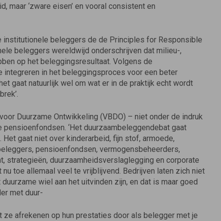
id, maar ‘zware eisen’ en vooral consistent en
 institutionele beleggers de de Principles for Responsible
ele beleggers wereldwijd onderschrijven dat milieu-,
bben op het beleggingsresultaat. Volgens de
e integreren in het beleggingsproces voor een beter
et gaat natuurlijk wel om wat er in de praktijk echt wordt
brek’.
 voor Duurzame Ontwikkeling (VBDO) – niet onder de indruk
se pensioenfondsen. ‘Het duurzaambeleggendebat gaat
Het gaat niet over kinderarbeid, fijn stof, armoede,
le beleggers, pensioenfondsen, vermogensbeheerders,
, strategieën, duurzaamheidsverslaglegging en corporate
nu toe allemaal veel te vrijblijvend. Bedrijven laten zich niet
uurzame wiel aan het uitvinden zijn, en dat is maar goed
der met duur-
 ze afrekenen op hun prestaties door als belegger met je