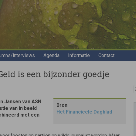
umns/interviews
Agenda
Informatie
Contact
eld is een bijzonder goedje
Z
en Jansen van ASN
Bron
tie van in beeld
Het Financieele Dagblad
ombineerd met een
oor feesten en partijen en wilde journalist worden. Maar