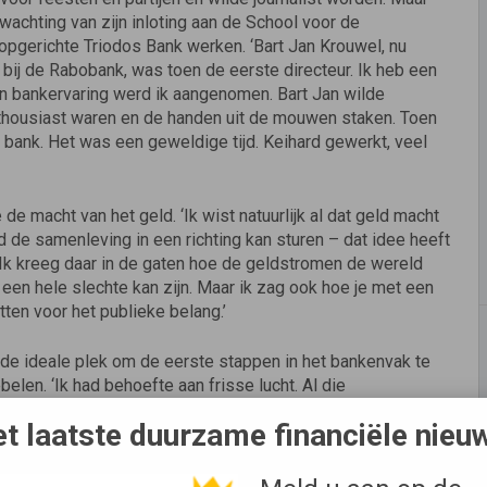
wachting van zijn inloting aan de School voor de
 opgerichte Triodos Bank werken. ‘Bart Jan Krouwel, nu
bij de Rabobank, was toen de eerste directeur. Ik heb een
n bankervaring werd ik aangenomen. Bart Jan wilde
thousiast waren en de handen uit de mouwen staken. Toen
de bank. Het was een geweldige tijd. Keihard gewerkt, veel
de macht van het geld. ‘Ik wist natuurlijk al dat geld macht
d de samenleving in een richting kan sturen – dat idee heeft
 Ik kreeg daar in de gaten hoe de geldstromen de wereld
 een hele slechte kan zijn. Maar ik zag ook hoe je met een
etten voor het publieke belang.’
de ideale plek om de eerste stappen in het bankenvak te
belen. ‘Ik had behoefte aan frisse lucht. Al die
den duur ook wel erg benauwend. Ik vond toen en vind nog
t laatste duurzame financiële nieu
veel bredere schaal toepasbaar zijn.’