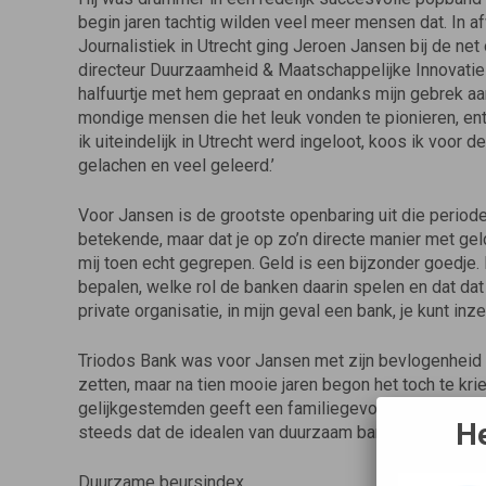
begin jaren tachtig wilden veel meer mensen dat. In af
Journalistiek in Utrecht ging Jeroen Jansen bij de net
directeur Duurzaamheid & Maatschappelijke Innovatie 
halfuurtje met hem gepraat en ondanks mijn gebrek aa
mondige mensen die het leuk vonden te pionieren, en
ik uiteindelijk in Utrecht werd ingeloot, koos ik voor 
gelachen en veel geleerd.’
Voor Jansen is de grootste openbaring uit die periode 
betekende, maar dat je op zo’n directe manier met gel
mij toen echt gegrepen. Geld is een bijzonder goedje.
bepalen, welke rol de banken daarin spelen en dat dat
private organisatie, in mijn geval een bank, je kunt inz
Triodos Bank was voor Jansen met zijn bevlogenheid 
zetten, maar na tien mooie jaren begon het toch te krie
gelijkgestemden geeft een familiegevoel, maar is op 
He
steeds dat de idealen van duurzaam bankieren op een 
Duurzame beursindex