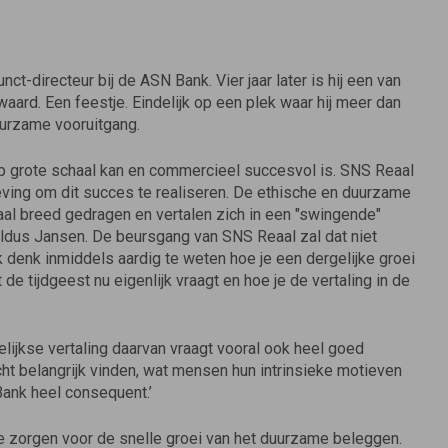
ct-directeur bij de ASN Bank. Vier jaar later is hij een van
ard. Een feestje. Eindelijk op een plek waar hij meer dan
uurzame vooruitgang.
op grote schaal kan en commercieel succesvol is. SNS Reaal
ing om dit succes te realiseren. De ethische en duurzame
l breed gedragen en vertalen zich in een "swingende"
aldus Jansen. De beursgang van SNS Reaal zal dat niet
ik denk inmiddels aardig te weten hoe je een dergelijke groei
 tijdgeest nu eigenlijk vraagt en hoe je de vertaling in de
ijkse vertaling daarvan vraagt vooral ook heel goed
 echt belangrijk vinden, wat mensen hun intrinsieke motieven
Bank heel consequent.’
ie zorgen voor de snelle groei van het duurzame beleggen.