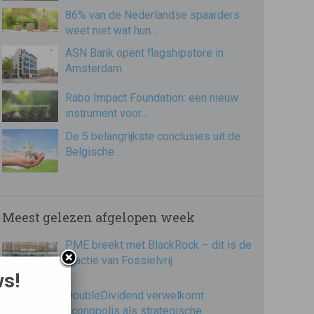
86% van de Nederlandse spaarders
weet niet wat hun…
ASN Bank opent flagshipstore in
Amsterdam
Rabo Impact Foundation: een nieuw
instrument voor…
De 5 belangrijkste conclusies uit de
Belgische…
Meest gelezen afgelopen week
PME breekt met BlackRock – dit is de
reactie van Fossielvrij
ws!
DoubleDividend verwelkomt
Econopolis als strategische