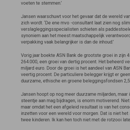
voeten te stemmen.’
Jansen waarschuwt voor het gevaar dat de wereld va
zich wordt. ‘De ene mvo -consultant laat zien nog sli
verslagleggingsspecialisten schieten als paddestoele
synoniem aan het meest maatschappelijk verantwoorde 
verpakking vaak belangrijker is dan de inhoud.’
Vorig jaar boekte ASN Bank de grootste groei in zijn 4
264.000, een groei van dertig procent. Het beheerd v
miljard euro. Door de groei is het aandeel van ASN B
veertig procent. De particuliere belegger krijgt er g
duurzame, ethische en groene beleggingsfondsen 2,5 
Jansen hoopt op nog meer duurzame miljarden, maar is 
steentje aan mag bijdragen, is enorm motiverend. Nie
maar omdat het een afgeleid resultaat is van het co
inzetten voor een wereld voor morgen. Dat is niet he
twee kinderen. Ik kan hen toch niet met de rotzooi laten