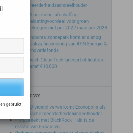
meerderheidsaandeelhouder
l
Prinsjesdag: afschaffing
belastingvoordeel voor groen
beleggen niet per 2027 maar per 2028
Brabants zonnepark komt er alsnog
dankzij financiering van ASN Energie &
Innovatiefonds
Dutch Clean Tech lanceert obligaties
vanaf €10.000
Recent nieuws
en gebruikt
DoubleDividend verwelkomt Econopolis als
strategische meerderheidsaandeelhouder
PME breekt met BlackRock – dit is de
reactie van Fossielvrij