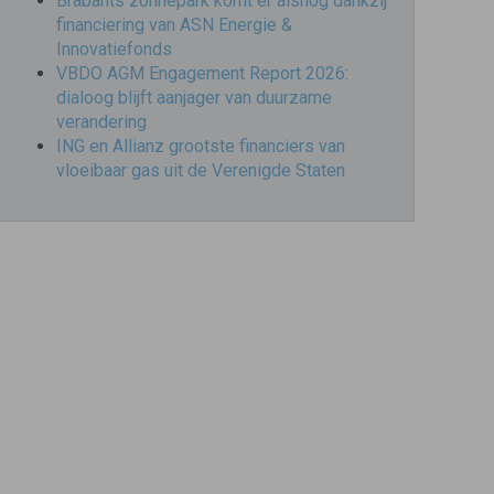
Brabants zonnepark komt er alsnog dankzij
financiering van ASN Energie &
Innovatiefonds
VBDO AGM Engagement Report 2026:
dialoog blijft aanjager van duurzame
verandering
ING en Allianz grootste financiers van
vloeibaar gas uit de Verenigde Staten