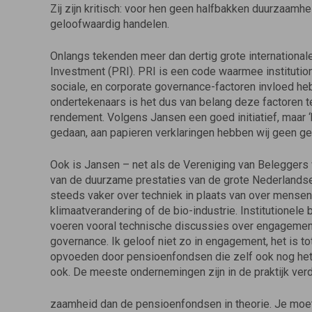
Zij zijn kritisch: voor hen geen halfbakken duurzaamhe
geloofwaardig handelen.
Onlangs tekenden meer dan dertig grote internationale
Investment (PRI). PRI is een code waarmee institution
sociale, en corporate governance-factoren invloed he
ondertekenaars is het dus van belang deze factoren t
rendement. Volgens Jansen een goed initiatief, maar ‘h
gedaan, aan papieren verklaringen hebben wij geen ge
Ook is Jansen – net als de Vereniging van Beleggers
van de duurzame prestaties van de grote Nederland
steeds vaker over techniek in plaats van over mensen. 
klimaatverandering of de bio-industrie. Institutione
voeren vooral technische discussies over engagement
governance. Ik geloof niet zo in engagement, het is tot 
opvoeden door pensioenfondsen die zelf ook nog het d
ook. De meeste ondernemingen zijn in de praktijk ver
zaamheid dan de pensioenfondsen in theorie. Je moet