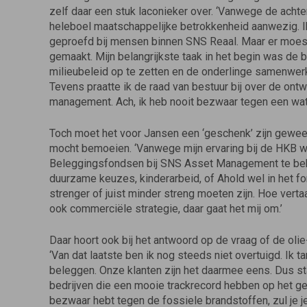
zelf daar een stuk laconieker over. ‘Vanwege de achte
heleboel maatschappelijke betrokkenheid aanwezig. I
geproefd bij mensen binnen SNS Reaal. Maar er moest
gemaakt. Mijn belangrijkste taak in het begin was de 
milieubeleid op te zetten en de onderlinge samenwer
Tevens praatte ik de raad van bestuur bij over de ont
management. Ach, ik heb nooit bezwaar tegen een wat 
Toch moet het voor Jansen een ‘geschenk’ zijn geweest
mocht bemoeien. ‘Vanwege mijn ervaring bij de HKB 
Beleggingsfondsen bij SNS Asset Management te behart
duurzame keuzes, kinderarbeid, of Ahold wel in het f
strenger of juist minder streng moeten zijn. Hoe verta
ook commerciële strategie, daar gaat het mij om.’
Daar hoort ook bij het antwoord op de vraag of de oli
‘Van dat laatste ben ik nog steeds niet overtuigd. Ik ta
beleggen. Onze klanten zijn het daarmee eens. Dus sta
bedrijven die een mooie trackrecord hebben op het ge
bezwaar hebt tegen de fossiele brandstoffen, zul je j