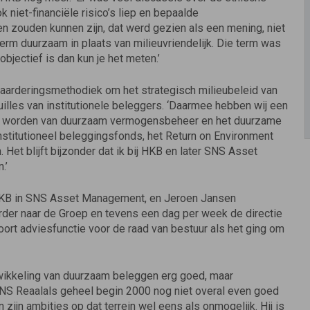
k niet-financiële risico’s liep en bepaalde
sen zouden kunnen zijn, dat werd gezien als een mening, niet
 term duurzaam in plaats van milieuvriendelijk. Die term was
objectief is dan kun je het meten.’
arderingsmethodiek om het strategisch milieubeleid van
lles van institutionele beleggers. ‘Daarmee hebben wij een
en worden van duurzaam vermogensbeheer en het duurzame
stitutioneel beleggingsfonds, het Return on Environment
 Het blijft bijzonder dat ik bij HKB en later SNS Asset
.’
 HKB in SNS Asset Management, en Jeroen Jansen
erder naar de Groep en tevens een dag per week de directie
ort adviesfunctie voor de raad van bestuur als het ging om
ikkeling van duurzaam beleggen erg goed, maar
S Reaalals geheel begin 2000 nog niet overal even goed
ijn ambities op dat terrein wel eens als onmogelijk. Hij is