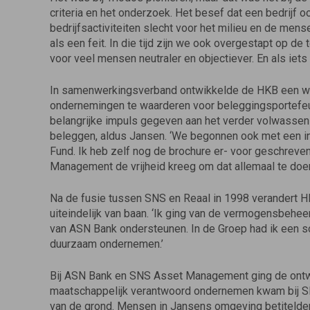
criteria en het onderzoek. Het besef dat een bedrijf oo
bedrijfsactiviteiten slecht voor het milieu en de men
als een feit. In die tijd zijn we ook overgestapt op de
voor veel mensen neutraler en objectiever. En als iets 
In samenwerkingsverband ontwikkelde de HKB een wa
ondernemingen te waarderen voor beleggingsportefeui
belangrijke impuls gegeven aan het verder volwass
beleggen, aldus Jansen. ‘We begonnen ook met een in
Fund. Ik heb zelf nog de brochure er- voor geschreven.
Management de vrijheid kreeg om dat allemaal te doen
Na de fusie tussen SNS en Reaal in 1998 verandert
uiteindelijk van baan. ‘Ik ging van de vermogensbehe
van ASN Bank ondersteunen. In de Groep had ik een so
duurzaam ondernemen.’
Bij ASN Bank en SNS Asset Management ging de ontw
maatschappelijk verantwoord ondernemen kwam bij SN
van de grond. Mensen in Jansens omgeving betitelden z