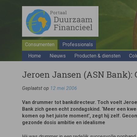
Consumenten
Professionals
Home
Nieuws
Producten & diensten
Col
Jeroen Jansen (ASN Bank): G
Geplaatst op
12 mei 2006
Van drummer tot bankdirecteur. Toch voelt Jero
Bank zich geen echt zondagskind. ‘Meer een kwes
komen op het juiste moment’, zegt hij zelf. Gec
gezonde dosis ambitie en idealisme
Hij was drummer in een redelijk succesvolle popband v