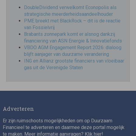
DoubleDividend verwelkomt Econopolis als
strategische meerderheidsaandeelhouder
PME breekt met BlackRock – dit is de reactie
van Fossielvrij
Brabants zonnepark komt er alsnog dankzij
financiering van ASN Energie & Innovatiefonds
VBDO AGM Engagement Report 2026: dialoog
blijft aanjager van duurzame verandering
ING en Allianz grootste financiers van vloeibaar
gas uit de Verenigde Staten
Adverteren
Er zijn ruimschoots mogelijkheden om op Duurzaam
Financieel te adverteren en daarmee deze portal mogelijk
te maken. Meer informatie aanvragen? Klik
hier
!