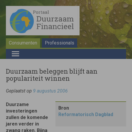
Consumenten
Professionals
Duurzaam beleggen blijft aan
populariteit winnen
Geplaatst op
9 augustus 2006
Duurzame
Bron
investeringen
Reformatorisch Dagblad
zullen de komende
jaren verder in
zwang raken. Bijna