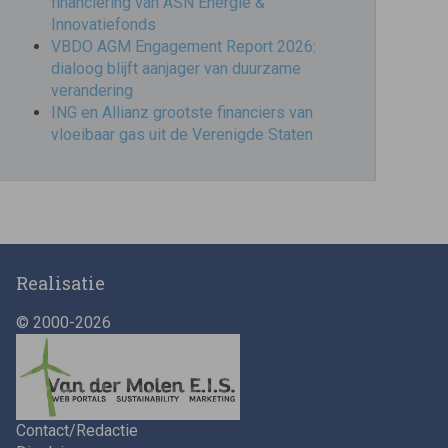
financiering van ASN Energie &
Innovatiefonds
VBDO AGM Engagement Report 2026:
dialoog blijft aanjager van duurzame
verandering
ING en Allianz grootste financiers van
vloeibaar gas uit de Verenigde Staten
Realisatie
© 2000-2026
Contact/Redactie