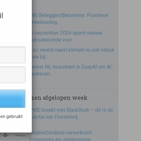
l
ING BeleggersBarometer: Positieve
ontwikkeling…
In september 2026 opent nieuwe
subsidieronde voor…
a.s.r. neemt naast klimaat nu ook natuur
mee bij…
Invest-NL investeert in CuspAI om AI-
gedreven…
Meest gelezen afgelopen week
PME breekt met BlackRock – dit is de
reactie van Fossielvrij
en gebruikt
DoubleDividend verwelkomt
Econopolis als strategische