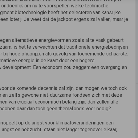
s ondoenlijk om nu te voorspellen welke technische
egment biotechnologie heeft het selecteren van kansrijke
n loterij. Je weet dat de jackpot ergens zal vallen, maar je
 tegen alternatieve energievormen zoals al te vaak gebeurt.
aam, is het te verwachten dat traditionele energiebedrijven
er bij hoge olieprijzen als gevolg van toenemende schaarste.
natieve energie in de kaart door een hogere
 & development. Een econoom zou zeggen: een overgang en
 voor de komende decennia zal zijn, dan mogen we toch ook
 en zelfs gewone niet-duurzame fondsen zich met deze
en van cruciaal economisch belang zijn, dan zullen alle
hebben daar dan toch geen themafonds voor nodig?
inspeelt op de angst voor klimaatsveranderingen een
angst en hebzucht  staan niet langer tegenover elkaar,