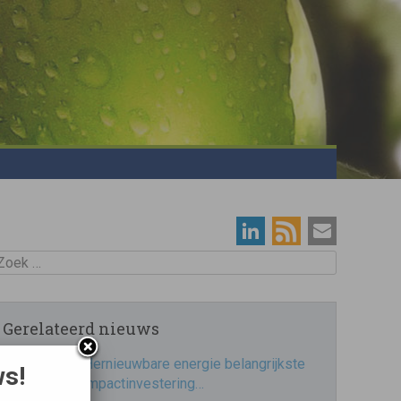
oek
Gerelateerd nieuws
Hernieuwbare energie belangrijkste
ws!
impactinvestering…