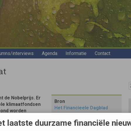
umns/interviews
Agenda
Informatie
Contact
at
Z
t de Nobelprijs. Er
Bron
ele klimaatfondsen
Het Financieele Dagblad
grond worden
t laatste duurzame financiële nieu
pelijkheid en de intenties van de presentatie van Gore,