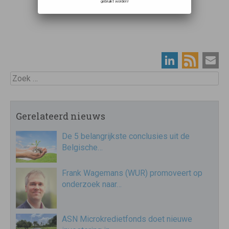
gebruikt worden!
Zoek
Gerelateerd nieuws
De 5 belangrijkste conclusies uit de
Belgische…
Frank Wagemans (WUR) promoveert op
onderzoek naar…
ASN Microkredietfonds doet nieuwe