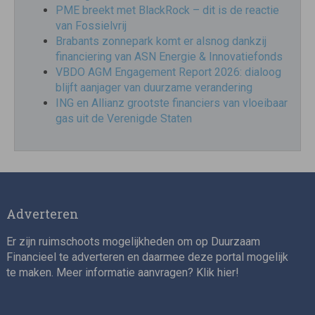
PME breekt met BlackRock – dit is de reactie
van Fossielvrij
Brabants zonnepark komt er alsnog dankzij
financiering van ASN Energie & Innovatiefonds
VBDO AGM Engagement Report 2026: dialoog
blijft aanjager van duurzame verandering
ING en Allianz grootste financiers van vloeibaar
gas uit de Verenigde Staten
Adverteren
Er zijn ruimschoots mogelijkheden om op Duurzaam
Financieel te adverteren en daarmee deze portal mogelijk
te maken. Meer informatie aanvragen? Klik
hier
!