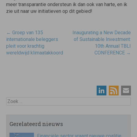
meer transparantie ondersteun ik dan ook van harte, en ik
zie uit naar uw initiatieven op dit gebied!
Post
←
Groep van 135
Inaugurating a New Decade
navigatie
internationale beleggers
of Sustainable Investment:
pleit voor krachtig
10th Annual TBLI
wereldwijd klimaatakkoord
CONFERENCE
→
Zoek
Gerelateerd nieuws
Financiële sector vraagt nieuwe coalitie