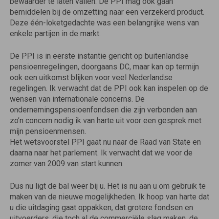
bewaarder te laten vallen. De PPI mag ook gaan
bemiddelen bij de omzetting naar een verzekerd product.
Deze één-loketgedachte was een belangrijke wens van
enkele partijen in de markt.
De PPI is in eerste instantie gericht op buitenlandse
pensioenregelingen, doorgaans DC, maar kan op termijn
ook een uitkomst blijken voor veel Nederlandse
regelingen. Ik verwacht dat de PPI ook kan inspelen op de
wensen van internationale concerns. De
ondernemingspensioenfondsen die zijn verbonden aan
zo’n concern nodig ik van harte uit voor een gesprek met
mijn pensioenmensen.
Het wetsvoorstel PPI gaat nu naar de Raad van State en
daarna naar het parlement. Ik verwacht dat we voor de
zomer van 2009 van start kunnen.
Dus nu ligt de bal weer bij u. Het is nu aan u om gebruik te
maken van de nieuwe mogelijkheden. Ik hoop van harte dat
u die uitdaging gaat oppakken, dat grotere fondsen en
uitvoerders, die toch al de commerciële slag maken, de