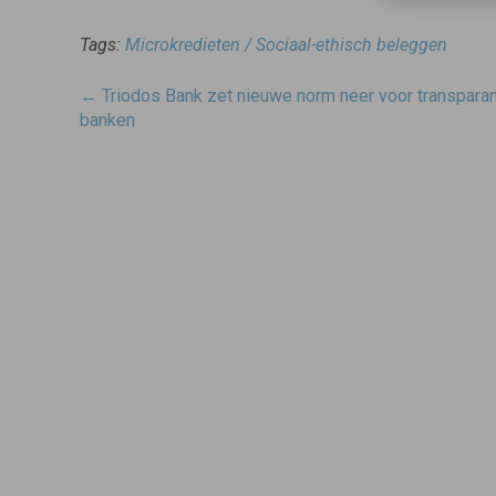
Tags:
Microkredieten / Sociaal-ethisch beleggen
Post
←
Triodos Bank zet nieuwe norm neer voor transparan
navigatie
banken