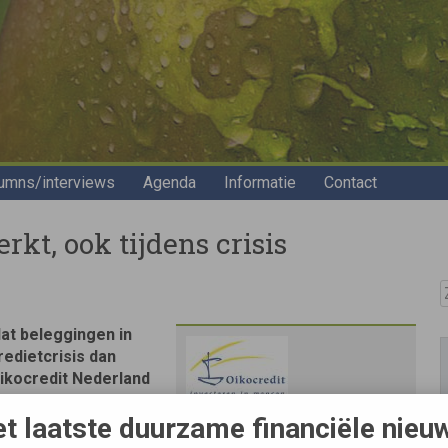
umns/interviews
Agenda
Informatie
Contact
kt, ook tijdens crisis
Z
at beleggingen in
edietcrisis dan
Oikocredit Nederland
n grote financier van
t laatste duurzame financiële nieu
in microkrediet
Bron
 AEX in 2008 meer dan