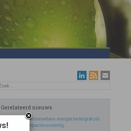
oek
Gerelateerd nieuws
Hernieuwbare energie belangrijkste
ws!
impactinvestering…