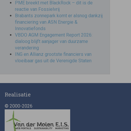
PME breekt met BlackRock – dit is de
reactie van Fossielvrij
Brabants zonnepark komt er alsnog dankzij
financiering van ASN Energie &
Innovatiefonds
VBDO AGM Engagement Report 2026:
dialoog blijft aanjager van duurzame
verandering
ING en Allianz grootste financiers van
vloeibaar gas uit de Verenigde Staten
Realisatie
© 2000-2026