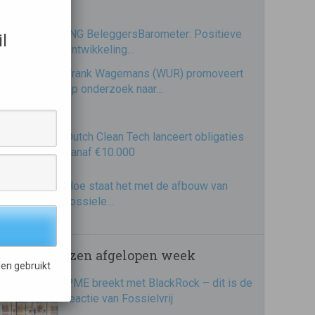
ING BeleggersBarometer: Positieve
l
ontwikkeling…
Frank Wagemans (WUR) promoveert
op onderzoek naar…
Dutch Clean Tech lanceert obligaties
vanaf €10.000
Hoe staat het met de afbouw van
fossiele…
Meest gelezen afgelopen week
en gebruikt
PME breekt met BlackRock – dit is de
reactie van Fossielvrij