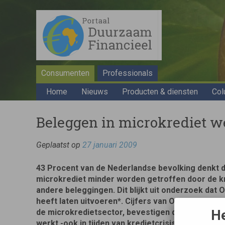
Consumenten
Professionals
Home
Nieuws
Producten & diensten
Col
Beleggen in microkrediet wer
Geplaatst op
27 januari 2009
43 Procent van de Nederlandse bevolking denkt d
microkrediet minder worden getroffen door de kr
andere beleggingen. Dit blijkt uit onderzoek dat 
heeft laten uitvoeren*. Cijfers van Oikocredit, ee
He
de microkredietsector, bevestigen dat beleggen 
werkt -ook in tijden van kredietcrisis. Terwijl de