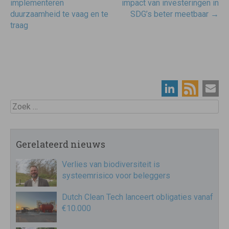
navigatie
implementeren
impact van investeringen in
duurzaamheid te vaag en te
SDG’s beter meetbaar
→
traag
Zoek
Gerelateerd nieuws
Verlies van biodiversiteit is
systeemrisico voor beleggers
Dutch Clean Tech lanceert obligaties vanaf
€10.000