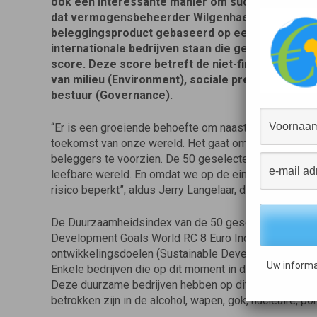
ook een interessante manier om succesvol te in
dat vermogensbeheerder Wilgenhaege ‘Eco-Plus*’
beleggingsproduct gebaseerd op een Duurzaamhe
internationale bedrijven staan die geselecteerd z
score. Deze score betreft de niet-financiële pres
van milieu (Environment), sociale prestaties (Soci
bestuur (Governance).
“Er is een groeiende behoefte om naast succesvol te 
toekomst van onze wereld. Het gaat om een win-win-si
beleggers te voorzien. De 50 geselecteerde internatio
leefbare wereld. En omdat we op de einddatum gegara
risico beperkt”, aldus Jerry Langelaar, directeur van 
De Duurzaamheidsindex van de 50 geselecteerde bedr
Development Goals World RC 8 Euro Index’. De grond
ontwikkelingsdoelen (Sustainable Development Goals)
Uw informa
Enkele bedrijven die op dit moment in deze index zijn 
Deze duurzame bedrijven hebben op dit moment hoge 
betrokken zijn in de alcohol, wapen, gok, nucleaire, po