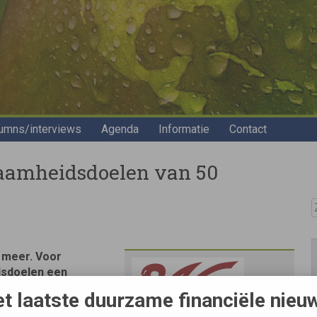
umns/interviews
Agenda
Informatie
Contact
zaamheidsdoelen van 50
Z
 meer. Voor
idsdoelen een
ering om kapitaal te
t laatste duurzame financiële nieu
eidsdoelen is dan