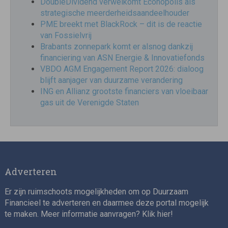
DoubleDividend verwelkomt Econopolis als
strategische meerderheidsaandeelhouder
PME breekt met BlackRock – dit is de reactie
van Fossielvrij
Brabants zonnepark komt er alsnog dankzij
financiering van ASN Energie & Innovatiefonds
VBDO AGM Engagement Report 2026: dialoog
blijft aanjager van duurzame verandering
ING en Allianz grootste financiers van vloeibaar
gas uit de Verenigde Staten
Adverteren
Er zijn ruimschoots mogelijkheden om op Duurzaam
Financieel te adverteren en daarmee deze portal mogelijk
te maken. Meer informatie aanvragen? Klik
hier
!