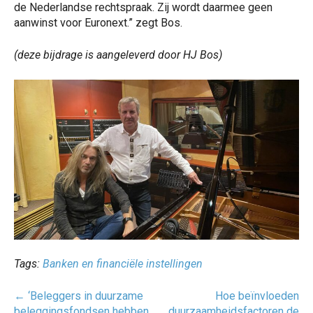
de Nederlandse rechtspraak. Zij wordt daarmee geen
aanwinst voor Euronext.” zegt Bos.
(deze bijdrage is aangeleverd door HJ Bos)
Tags:
Banken en financiële instellingen
Post
←
‘Beleggers in duurzame
Hoe beïnvloeden
navigatie
beleggingsfondsen hebben
duurzaamheidsfactoren de