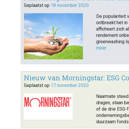
Geplaatst op
18 november 2020
De populariteit 
ontbreekt het i
afficheert zich 
rendement onbek
greenwashing lig
meer
Nieuw van Morningstar: ESG C
Geplaatst op
17 november 2020
Naarmate steed
dragen, staan b
of de drie ESG-f
ondernemingsbes
duurzaam fonds 