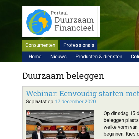
Consumenten
Professionals
Home
Nieuws
Producten & diensten
Col
Duurzaam beleggen
Webinar: Eenvoudig starten met
Geplaatst op
17 december 2020
Op dinsdag 15 
beleggen plaats
welke vorm van b
beginnen. Kies 