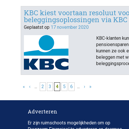
KBC kiest voortaan resoluut vo
beleggingsoplossingen via KBC
Geplaatst op
17 november 2020
KBC-klanten kun
pensioensparen 
kunnen ze ook e
beleggen met wi
beleggingsproce
«
‹
...
2
3
4
5
6
...
›
»
Adverteren
Er zijn ruimschoots mogelijkheden om op