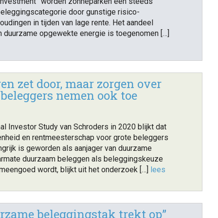
 investment” worden zonneparken een steeds
beleggingscategorie door gunstige risico-
udingen in tijden van lage rente. Het aandeel
n duurzame opgewekte energie is toegenomen […]
en zet door, maar zorgen over
 beleggers nemen ook toe
nal Investor Study van Schroders in 2020 blijkt dat
enheid en rentmeesterschap voor grote beleggers
ngrijk is geworden als aanjager van duurzame
aarmate duurzaam beleggen als beleggingskeuze
eengoed wordt, blijkt uit het onderzoek […]
lees
rzame beleggingstak trekt op”