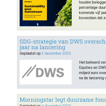
houden belegger
percentage duur
komende vijf ja
bovendien dat z
SDG-strategie van DWS overschri
jaar na lancering
Geplaatst op
2 december 2020
Het beheerd ve
Equities en DWS
miljard euro ove
na de lancering 
Morningstar legt duurzame fon
Geplaatst op
1 december 2020