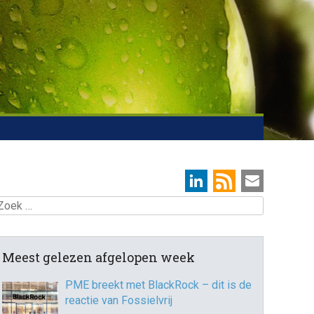
oek
Meest gelezen afgelopen week
PME breekt met BlackRock – dit is de
reactie van Fossielvrij