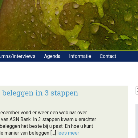
umns/interviews
Agenda
Informatie
Contact
Z
 beleggen in 3 stappen
december vond er weer een webinar over
 van ASN Bank. In 3 stappen kwam u erachter
eleggen het beste bij u past. En hoe u kunt
de manier van beleggen […]
lees meer