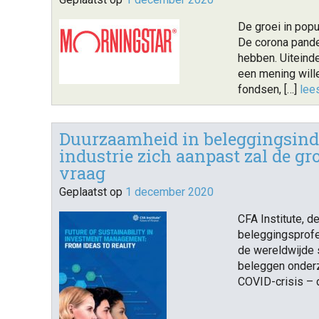
De groei in popu
De corona pande
hebben. Uiteinde
een mening will
fondsen, […]
lee
Duurzaamheid in beleggingsindu
industrie zich aanpast zal de g
vraag
Geplaatst op
1 december 2020
CFA Institute, d
beleggingsprofe
de wereldwijde 
beleggen onderz
COVID-crisis – 