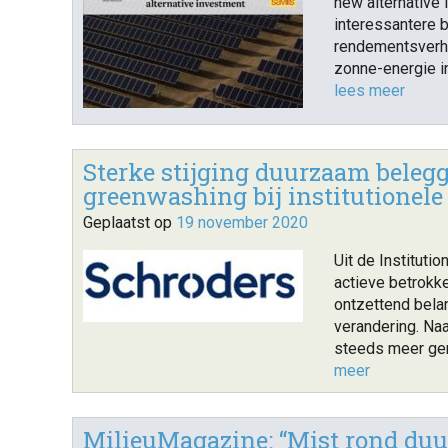
new alternative
interessantere 
rendementsverho
zonne-energie i
lees meer
Sterke stijging duurzaam belegg
greenwashing bij institutionele
Geplaatst op
19 november 2020
Uit de Institutio
actieve betrokk
ontzettend bela
verandering. N
steeds meer gem
meer
MilieuMagazine: “Mist rond duu