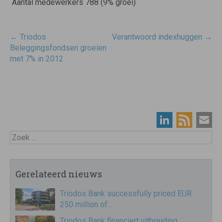
 Aantal medewerkers 788 (9% groei)
Post
←
Triodos
Verantwoord indexhuggen
→
navigatie
Beleggingsfondsen groeien
met 7% in 2012
Zoek
Gerelateerd nieuws
Triodos Bank successfully priced EUR
250 million of…
Triodos Bank financiert uitbreiding