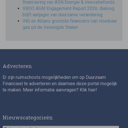
financiering van ASN Energie & Innovatiefonds
VBDO AGM Engagement Report 2026: dialoog
blijft aanjager van duurzame verandering
ING en Allianz grootste financiers van vloeibaar
gas uit de Verenigde Staten
Adverteren
Er zijn ruimschoots mogelijkheden om op Duurzaam
Financieel te adverteren en daarmee deze portal mogelijk
te maken. Meer informatie aanvragen? Klik
hier
!
Nieuwscategorieën